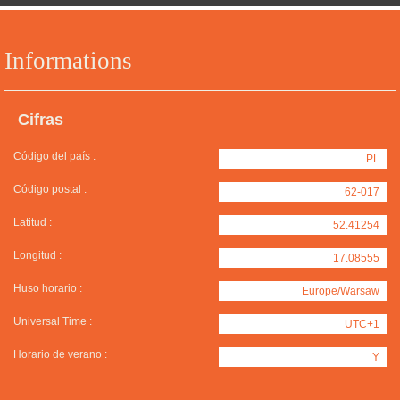
Informations
Cifras
Código del país :
PL
Código postal :
62-017
Latitud :
52.41254
Longitud :
17.08555
Huso horario :
Europe/Warsaw
Universal Time :
UTC+1
Horario de verano :
Y