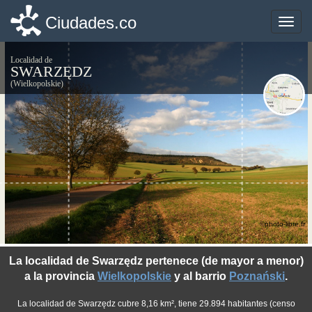
Ciudades.co
Ciudades.co
Toggle
Toggle
naviga
naviga
Localidad de
SWARZĘDZ
(Wielkopolskie)
©photo-libre.fr
La localidad de Swarzędz pertenece (de mayor a menor)
a la provincia
Wielkopolskie
y al barrio
Poznański
.
La localidad de Swarzędz cubre 8,16 km², tiene 29.894 habitantes (censo