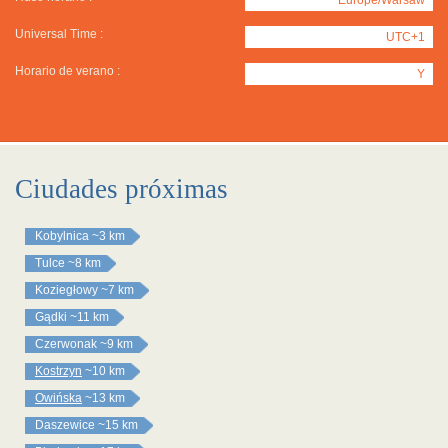
Universal Time :
UTC+1
Horario de verano :
Y
Ciudades próximas
Kobylnica
~3 km
Tulce
~8 km
Koziegłowy
~7 km
Gądki
~11 km
Czerwonak
~9 km
Kostrzyn
~10 km
Owińska
~13 km
Daszewice
~15 km