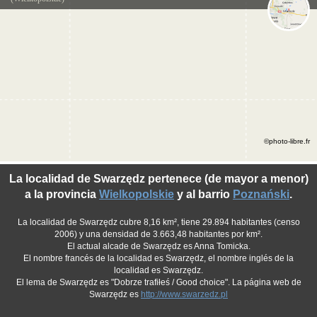
©photo-libre.fr
La localidad de Swarzędz pertenece (de mayor a menor)
a la provincia
Wielkopolskie
y al barrio
Poznański
.
La localidad de Swarzędz cubre 8,16 km², tiene 29.894 habitantes (censo
2006) y una densidad de 3.663,48 habitantes por km².
El actual alcade de Swarzędz es Anna Tomicka.
El nombre francés de la localidad es Swarzędz, el nombre inglés de la
localidad es Swarzędz.
El lema de Swarzędz es "Dobrze trafiłeś / Good choice". La página web de
Swarzędz es
http://www.swarzedz.pl