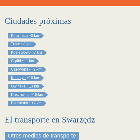
Ciudades próximas
Kobylnica
~3 km
Tulce
~8 km
Koziegłowy
~7 km
Gądki
~11 km
Czerwonak
~9 km
Kostrzyn
~10 km
Owińska
~13 km
Daszewice
~15 km
Biedrusko
~17 km
El transporte en Swarzędz
Otros medios de transporte