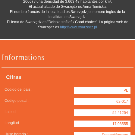
2006) y una densidad de 3.663,48 habitantes por km².
El actual alcade de Swarzędz es Anna Tomicka.
El nombre francés de la localidad es Swarzędz, el nombre inglés de la
localidad es Swarzędz.
El lema de Swarzędz es "Dobrze trafiłeś / Good choice". La página web de
Swarzędz es
http://www.swarzedz.pl
Informations
Cifras
Código del país :
PL
Código postal :
62-017
Latitud :
52.41254
Longitud :
17.08555
Huso horario :
Europe/Warsaw