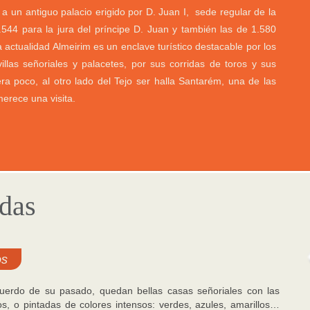
a un antiguo palacio erigido por D. Juan I, sede regular de la
1.544 para la jura del príncipe D. Juan y también las de 1.580
a actualidad Almeirim es un enclave turístico destacable por los
illas señoriales y palacetes, por sus corridas de toros y sus
ra poco, al otro lado del Tejo ser halla Santarém, una de las
erece una visita.
adas
os
uerdo de su pasado, quedan bellas casas señoriales con las
os, o pintadas de colores intensos: verdes, azules, amarillos…