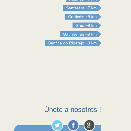
Santarém
~7 km
Cortiçóis
~9 km
Gaio
~9 km
Gatinheiras
~9 km
Benfica do Ribatejo
~9 km
Únete a nosotros !