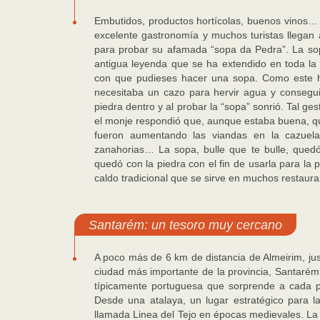
Embutidos, productos hortícolas, buenos vinos… 
excelente gastronomía y muchos turistas llegan 
para probar su afamada “sopa da Pedra”. La sop
antigua leyenda que se ha extendido en toda la 
con que pudieses hacer una sopa. Como este hizo
necesitaba un cazo para hervir agua y conseguir
piedra dentro y al probar la “sopa” sonrió. Tal ges
el monje respondió que, aunque estaba buena, qu
fueron aumentando las viandas en la cazuela
zanahorias… La sopa, bulle que te bulle, quedó
quedó con la piedra con el fin de usarla para la 
caldo tradicional que se sirve en muchos restaura
Santarém: un tesoro muy cercano
A poco más de 6 km de distancia de Almeirim, justo
ciudad más importante de la provincia, Santarém
típicamente portuguesa que sorprende a cada pa
Desde una atalaya, un lugar estratégico para l
llamada Linea del Tejo en épocas medievales. La