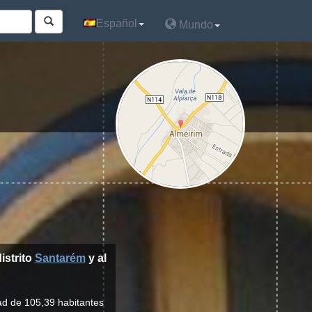
Español
Español
Mundo
Mundo
distrito
Santarém
y al
ad de 105,39 habitantes