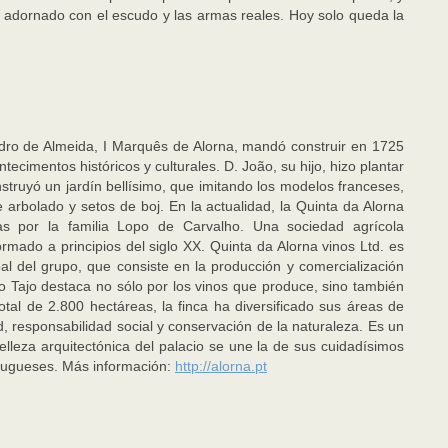
 adornado con el escudo y las armas reales. Hoy solo queda la
Pedro de Almeida, I Marquês de Alorna, mandó construir en 1725
ecimentos históricos y culturales. D. João, su hijo, hizo plantar
nstruyó un jardín bellísimo, que imitando los modelos franceses,
 arbolado y setos de boj. En la actualidad, la Quinta da Alorna
s por la familia Lopo de Carvalho. Una sociedad agrícola
rmado a principios del siglo XX. Quinta da Alorna vinos Ltd. es
pal del grupo, que consiste en la producción y comercialización
río Tajo destaca no sólo por los vinos que produce, sino también
otal de 2.800 hectáreas, la finca ha diversificado sus áreas de
, responsabilidad social y conservación de la naturaleza. Es un
belleza arquitectónica del palacio se une la de sus cuidadísimos
rtugueses. Más información:
http://alorna.pt