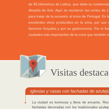
de 85 kilómetros de Lisboa, que debe su existencia 
dinastía de Avis. Aquí se reunieron las cortes de 
para tratar de la sucesión al trono de Portugal. En l
excelentes vinos producidos en la zona, por sus v
famosos forçados y por su gastronomía. Por si fue
ciudades más importantes de la zona que también m
Visitas destac
Iglesias y casas con fachadas de azulej
La ciudad es luminosa y llena de encanto. Rec
fachadas decoradas con los tradicionales azulej