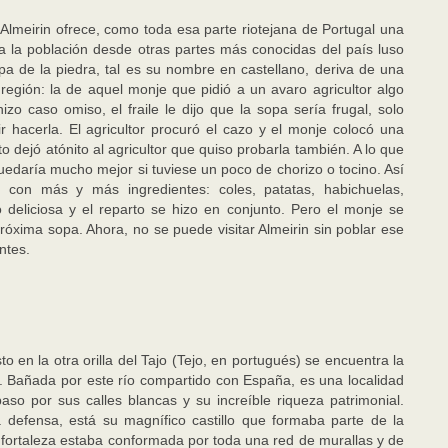
Almeirin ofrece, como toda esa parte riotejana de Portugal una
a la población desde otras partes más conocidas del país luso
a de la piedra, tal es su nombre en castellano, deriva de una
región: la de aquel monje que pidió a un avaro agricultor algo
 caso omiso, el fraile le dijo que la sopa sería frugal, solo
 hacerla. El agricultor procuró el cazo y el monje colocó una
to dejó atónito al agricultor que quiso probarla también. A lo que
edaría mucho mejor si tuviese un poco de chorizo o tocino. Así
 con más y más ingredientes: coles, patatas, habichuelas,
 deliciosa y el reparto se hizo en conjunto. Pero el monje se
próxima sopa. Ahora, no se puede visitar Almeirin sin poblar ese
ntes.
 en la otra orilla del Tajo (Tejo, en portugués) se encuentra la
. Bañada por este río compartido con España, es una localidad
so por sus calles blancas y su increíble riqueza patrimonial.
a defensa, está su magnífico castillo que formaba parte de la
 fortaleza estaba conformada por toda una red de murallas y de