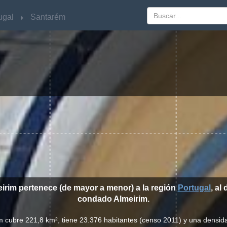
ugal
ugal
Santarém
Santarém
eirim pertenece (de mayor a menor) a la región
Portugal
, al 
condado Almeirim.
im cubre 221,8 km², tiene 23.376 habitantes (censo 2011) y una densid