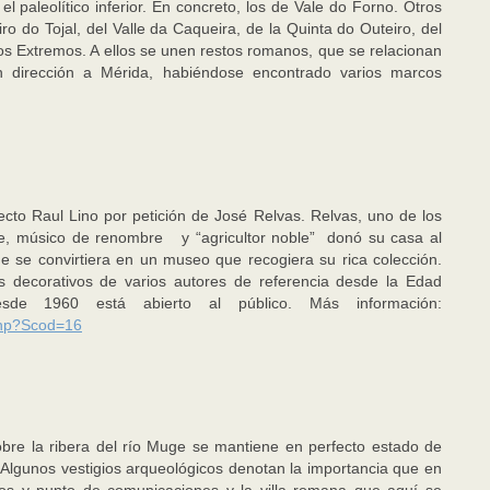
paleolítico inferior. En concreto, los de Vale do Forno. Otros
ro do Tojal, del Valle da Caqueira, de la Quinta do Outeiro, del
dos Extremos. A ellos se unen restos romanos, que se relacionan
 dirección a Mérida, habiéndose encontrado varios marcos
ecto Raul Lino por petición de José Relvas. Relvas, uno de los
rte, músico de renombre y “agricultor noble” donó su casa al
e se convirtiera en un museo que recogiera su rica colección.
tes decorativos de varios autores de referencia desde la Edad
sde 1960 está abierto al público. Más información:
php?Scod=16
obre la ribera del río Muge se mantiene en perfecto estado de
 Algunos vestigios arqueológicos denotan la importancia que en