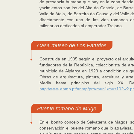
de presencia humana que hay en la zona desde el 
yacimientos son los del Alto do Castelo, de Barrei
Valle da Atela, de Barreira da Gouxa y del Valle 
directamente con una de las vías romanas en
milenarios dedicados al emperador Trajano.
Casa-museo de Los Patudos
Construida en 1905 según el proyecto del arquit
fundadores de la República, coleccionista de a
municipio de Alpiarça en 1929 a condición de qu
Obras de arquitectura, pintura, escultura y ar
Media hasta principios del siglo XX. De
http://www.anmp.pt/anmp/pro/mun1/mus102w2.
Puente romano de Muge
En el bonito concejo de Salvaterra de Magos, s
conservación el puente romano que lo atraviesa.