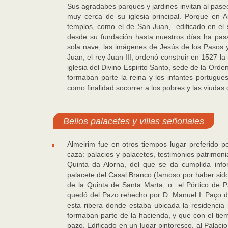
Sus agradabes parques y jardines invitan al paseo 
muy cerca de su iglesia principal. Porque en A
templos, como el de San Juan, edificado en el s
desde su fundación hasta nuestros días ha pasa
sola nave, las imágenes de Jesús de los Pasos y
Juan, el rey Juan III, ordenó construir en 1527 la
iglesia del Divino Espirito Santo, sede de la Ord
formaban parte la reina y los infantes portugu
como finalidad socorrer a los pobres y las viudas
Bellos palacetes y villas señoriales
Almeirim fue en otros tiempos lugar preferido p
caza: palacios y palacetes, testimonios patrimonia
Quinta da Alorna, del que se da cumplida info
palacete del Casal Branco (famoso por haber sido
de la Quinta de Santa Marta, o el Pórtico de 
quedó del Pazo rehecho por D. Manuel I. Paço d
esta ribera donde estaba ubicada la residencia 
formaban parte de la hacienda, y que con el tie
pazo. Edificado en un lugar pintoresco, al Palaci