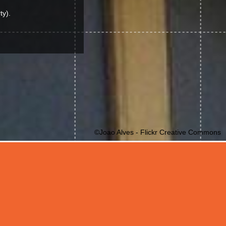
ty).
©Joao Alves - Flickr Creative Commons