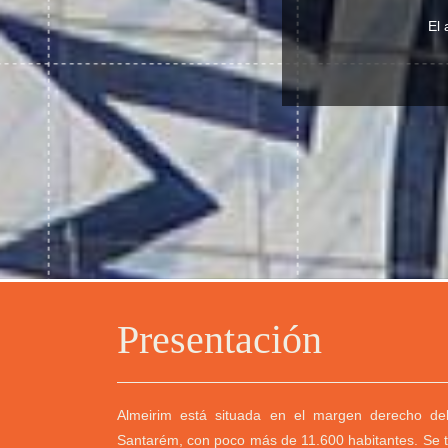
El 
Presentación
Almeirim está situada en el margen derecho del 
Santarém, con poco más de 11.600 habitantes. Se t