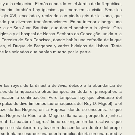
y a la relajación. El más conocido es el Jardin de la Republica,
lmeirim también hay iglesias que merecen la visita. Sencillos
iglo XVI, encalado y realzado con piedra gris de la zona, que
do por diversas transformaciones. En su interior alberga una
 la de San Juan Bautista, que dan el nombre a la iglesia. Otro
 iglesia y el hospital de Nossa Senhora da Conceição, unida a la
en Terceira de San Fancisco, donde había una cofradía de la que
eses, el Duque de Braganza y varios hidalgos de Lisboa. Tenía
 de los soldados que habían muerto por la patria.
or los reyes de la dinastía de Avis, debido a la abundancia de
les de la riqueza de otros tiempos. Sin duda, el principal es la
rmación a continuación. Pero tampoco hay que olvidarse del
 palco de divertimientos tauromáquicos del Rey D. Miguel), o el
Pazo de los Negros, en la Raposa, donde se encuentra lo que
os Negros da Ribeira de Muge se llama así porque fue junto a
real. La palabra “negros” tiene su origen en los esclavos que
mpo se establecieron y tuvieron descendencia dentro del propio
o se tenía acceso por una puerta amplia abierta en una pared, y