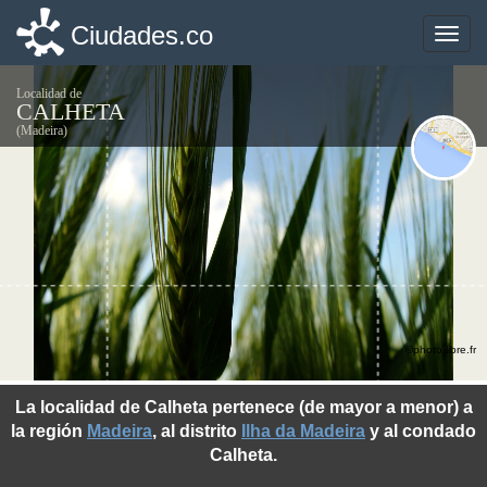
Ciudades.co
Ciudades.co
Toggle
Toggle
naviga
naviga
Localidad de
CALHETA
(Madeira)
©photo-libre.fr
La localidad de Calheta pertenece (de mayor a menor) a
la región
Madeira
, al distrito
Ilha da Madeira
y al condado
Calheta.