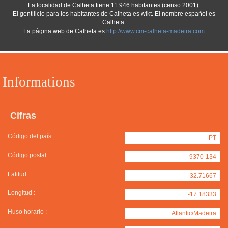
La localidad de Calheta tiene 11.946 habitantes (censo 2001).
El gentilicio para los habitantes de Calheta es wikt. El nombre español es
Calheta.
La página web de Calheta es
http://www.cm-calheta-madeira.com
Informations
Cifras
Código del país :
PT
Código postal :
9370-134
Latitud :
32.71667
Longitud :
-17.18333
Huso horario :
Atlantic/Madeira