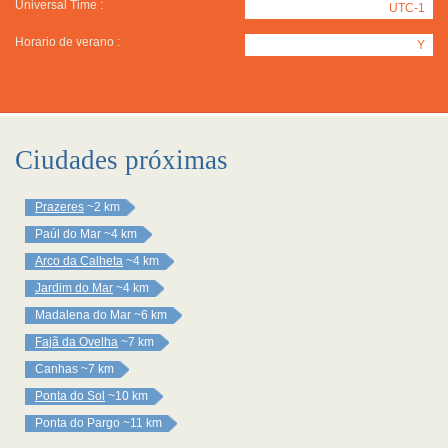
Universal Time :
UTC-1
Horario de verano :
Y
Ciudades próximas
Prazeres
~2 km
Paúl do Mar
~4 km
Arco da Calheta
~4 km
Jardim do Mar
~4 km
Madalena do Mar
~6 km
Fajã da Ovelha
~7 km
Canhas
~7 km
Ponta do Sol
~10 km
Ponta do Pargo
~11 km