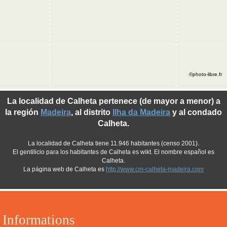
©photo-libre.fr
La localidad de Calheta pertenece (de mayor a menor) a
la región
Madeira
, al distrito
Ilha da Madeira
y al condado
Calheta.
La localidad de Calheta tiene 11.946 habitantes (censo 2001).
El gentilicio para los habitantes de Calheta es wikt. El nombre español es
Calheta.
La página web de Calheta es
http://www.cm-calheta-madeira.com
Informations