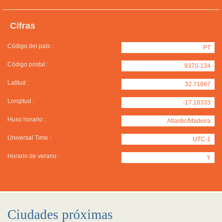
Cifras
Código del país :
PT
Código postal :
9370-134
Latitud :
32.71667
Longitud :
-17.18333
Huso horario :
Atlantic/Madeira
Universal Time :
UTC-1
Horario de verano :
Y
Ciudades próximas