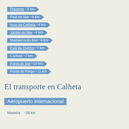
Prazeres
~2 km
Paúl do Mar
~4 km
Arco da Calheta
~4 km
Jardim do Mar
~4 km
Madalena do Mar
~6 km
Fajã da Ovelha
~7 km
Canhas
~7 km
Ponta do Sol
~10 km
Ponta do Pargo
~11 km
El transporte en Calheta
Aeropuerto internacional
Madeira
~38 km