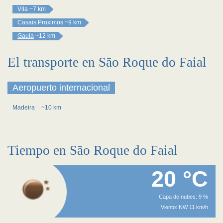
Vila
~7 km
Casais Proximos
~9 km
Gaula
~12 km
El transporte en São Roque do Faial
Aeropuerto internacional
Madeira
~10 km
Tiempo en São Roque do Faial
20 °C
Capa de nubes: 9 %
Viento: NW 11 km/h