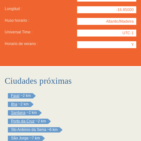
Longitud :
-16.85000
Huso horario :
Atlantic/Madeira
Universal Time :
UTC-1
Horario de verano :
Y
Ciudades próximas
Faial
~2 km
Ilha
~2 km
Santana
~2 km
Porto da Cruz
~2 km
Sto António da Serra
~6 km
São Jorge
~7 km