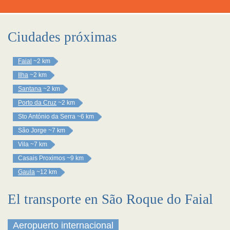
Ciudades próximas
Faial
~2 km
Ilha
~2 km
Santana
~2 km
Porto da Cruz
~2 km
Sto António da Serra
~6 km
São Jorge
~7 km
Vila
~7 km
Casais Proximos
~9 km
Gaula
~12 km
El transporte en São Roque do Faial
Aeropuerto internacional