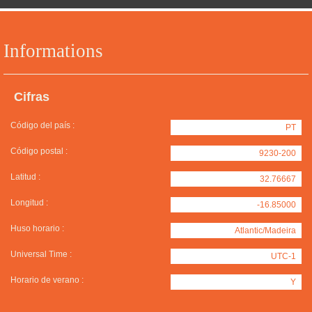
Informations
Cifras
Código del país :
PT
Código postal :
9230-200
Latitud :
32.76667
Longitud :
-16.85000
Huso horario :
Atlantic/Madeira
Universal Time :
UTC-1
Horario de verano :
Y