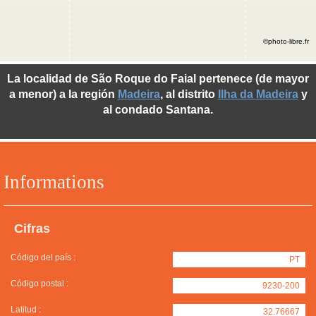
©photo-libre.fr
La localidad de São Roque do Faial pertenece (de mayor
a menor) a la región
Madeira
, al distrito
Ilha da Madeira
y
al condado Santana.
Informations
Cifras
Código del país :
PT
Código postal :
9230-200
Latitud :
32.76667