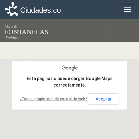
Ciudades.co
Ciudades.co
Toggle
Toggle
naviga
naviga
Mapa de
FONTANELAS
(Portugal)
Esta página no puede cargar Google Maps
Esta página no puede cargar Google Maps
correctamente.
correctamente.
Aceptar
Aceptar
¿Eres el propietario de este sitio web?
¿Eres el propietario de este sitio web?