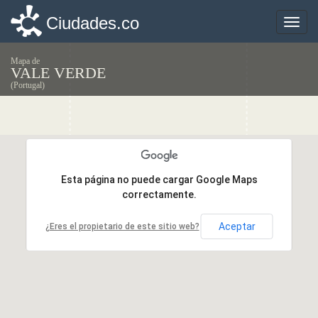
Ciudades.co
Ciudades.co
Toggle
Toggle
naviga
naviga
Mapa de
VALE VERDE
(Portugal)
Esta página no puede cargar Google Maps
Esta página no puede cargar Google Maps
correctamente.
correctamente.
Aceptar
Aceptar
¿Eres el propietario de este sitio web?
¿Eres el propietario de este sitio web?