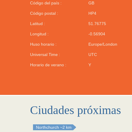
Código del país :
GB
Código postal :
HP4
Latitud :
51.76775
Longitud :
-0.56904
Huso horario :
Europe/London
Universal Time :
UTC
Horario de verano :
Y
Ciudades próximas
Northchurch
~2 km