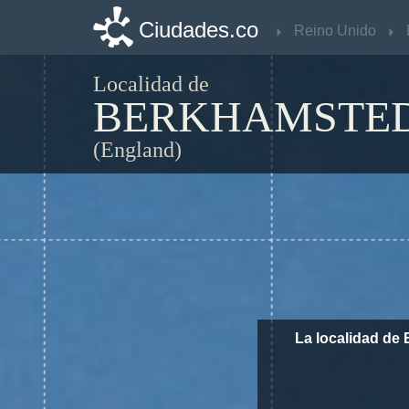
Ciudades.co
Ciudades.co
Reino Unido
Reino Unido
Localidad de
BERKHAMSTE
(England)
La localidad de