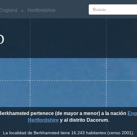
England
England
Hertfordshire
Hertfordshire
D
 Berkhamsted pertenece (de mayor a menor) a la nación
Eng
Hertfordshire
y al distrito Dacorum.
La localidad de Berkhamsted tiene 16.243 habitantes (censo 2001).