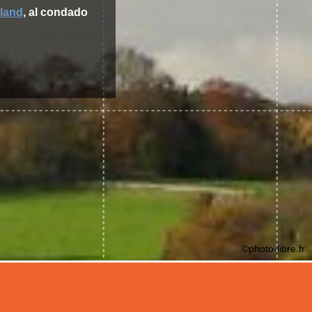
land
, al condado
©photo-libre.fr