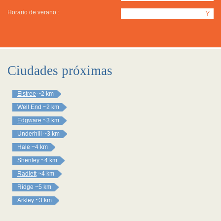
Horario de verano :
Y
Ciudades próximas
Elstree
~2 km
Well End
~2 km
Edgware
~3 km
Underhill
~3 km
Hale
~4 km
Shenley
~4 km
Radlett
~4 km
Ridge
~5 km
Arkley
~3 km