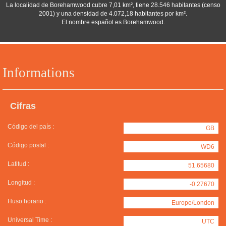
La localidad de Borehamwood cubre 7,01 km², tiene 28.546 habitantes (censo
2001) y una densidad de 4.072,18 habitantes por km².
El nombre español es Borehamwood.
Informations
Cifras
Código del país :
GB
Código postal :
WD6
Latitud :
51.65680
Longitud :
-0.27670
Huso horario :
Europe/London
Universal Time :
UTC