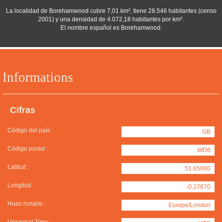
La localidad de Borehamwood cubre 7,01 km², tiene 28.546 habitantes (censo
2001) y una densidad de 4.072,18 habitantes por km².
El nombre español es Borehamwood.
Informations
Cifras
Código del país :
GB
Código postal :
WD6
Latitud :
51.65680
Longitud :
-0.27670
Huso horario :
Europe/London