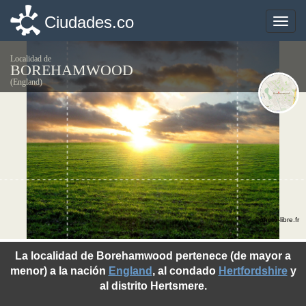
Ciudades.co
Ciudades.co
Toggle
Toggle
naviga
naviga
Localidad de
BOREHAMWOOD
(England)
©photo-libre.fr
La localidad de Borehamwood pertenece (de mayor a
menor) a la nación
England
, al condado
Hertfordshire
y
al distrito Hertsmere.