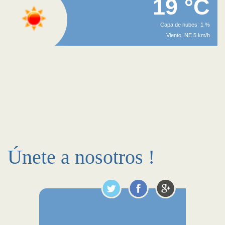
19 °C
Capa de nubes: 1 %
Viento: NE 5 km/h
Únete a nosotros !