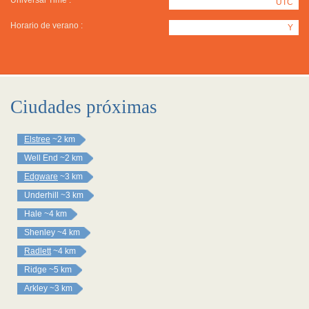
Universal Time :
UTC
Horario de verano :
Y
Ciudades próximas
Elstree
~2 km
Well End
~2 km
Edgware
~3 km
Underhill
~3 km
Hale
~4 km
Shenley
~4 km
Radlett
~4 km
Ridge
~5 km
Arkley
~3 km