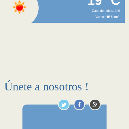
19 °C
Capa de nubes: 1 %
Viento: NE 5 km/h
Únete a nosotros !