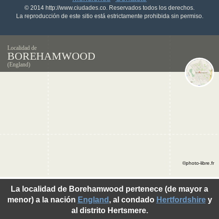
© 2014 http://www.ciudades.co. Reservados todos los derechos.
La reproducción de este sitio está estrictamente prohibida sin permiso.
Localidad de
BOREHAMWOOD
(England)
©photo-libre.fr
La localidad de Borehamwood pertenece (de mayor a
menor) a la nación
England
, al condado
Hertfordshire
y
al distrito Hertsmere.