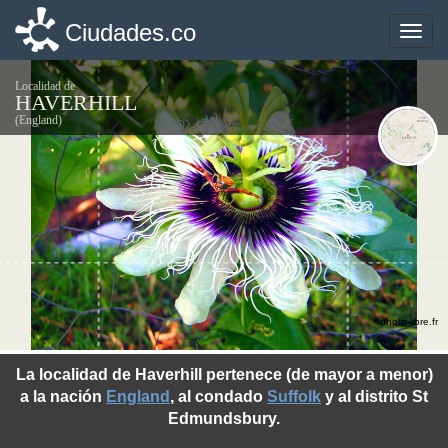
Ciudades.co
Ciudades.co
Toggle
Toggle
naviga
naviga
Localidad de
HAVERHILL
(England)
©photo-libre.fr
La localidad de Haverhill pertenece (de mayor a menor)
a la nación
England
, al condado
Suffolk
y al distrito St
Edmundsbury.