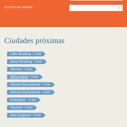
Horario de verano :
Y
Ciudades próximas
Little Wratting
~2 km
Great Wratting
~3 km
Sturmer
~3 km
Withersfield
~3 km
Steeple Bumpstead
~5 km
Helions Bumpstead
~4 km
Kedington
~3 km
Thurlow
~5 km
New England
~5 km