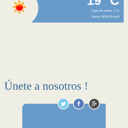
19 °C
Capa de nubes: 2 %
Viento: WSW 8 km/h
Únete a nosotros !