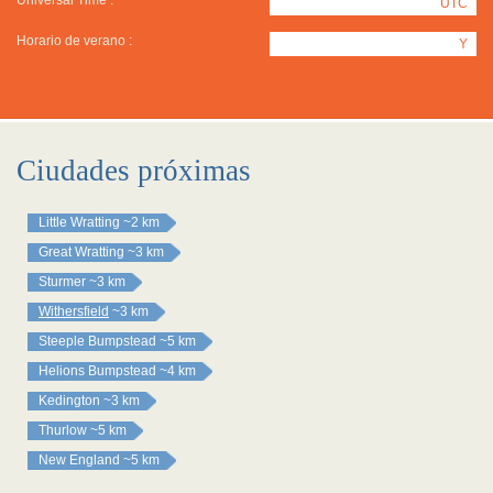
Universal Time :
UTC
Horario de verano :
Y
Ciudades próximas
Little Wratting
~2 km
Great Wratting
~3 km
Sturmer
~3 km
Withersfield
~3 km
Steeple Bumpstead
~5 km
Helions Bumpstead
~4 km
Kedington
~3 km
Thurlow
~5 km
New England
~5 km