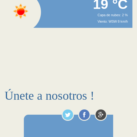
19 °C
Capa de nubes: 2 %
Viento: WSW 8 km/h
Únete a nosotros !