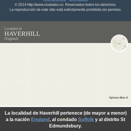
© 2014 http://www.ciudades.co. Reservados todos los derechos.
La reproducción de este sitio está estrictamente prohibida sin permiso.
Localidad de
HAVERHILL
(England)
©photo-libre.fr
La localidad de Haverhill pertenece (de mayor a menor)
a la nación
England
, al condado
Suffolk
y al distrito St
Edmundsbury.