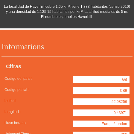
La localidad de Haverhill cubre 1,65 km², tiene 1.873 habitantes (censo 2010)
y una densidad de 1.135,15 habitantes por km². La altitud media es de 5 m.
El nombre español es Haverhill.
Informations
Cifras
Código del país :
GB
Código postal :
CB9
Latitud :
52.08256
Longitud :
0.43971
Huso horario :
Europe/London