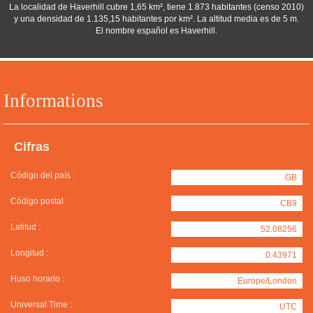
La localidad de Haverhill cubre 1,65 km², tiene 1.873 habitantes (censo 2010)
y una densidad de 1.135,15 habitantes por km². La altitud media es de 5 m.
El nombre español es Haverhill.
Informations
Cifras
Código del país :
GB
Código postal :
CB9
Latitud :
52.08256
Longitud :
0.43971
Huso horario :
Europe/London
Universal Time :
UTC