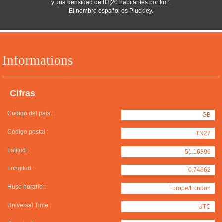
y una densidad de 83,20 habitantes por km².
El nombre español es Pluckley.
Informations
Cifras
Código del país :
GB
Código postal :
TN27
Latitud :
51.16896
Longitud :
0.74862
Huso horario :
Europe/London
Universal Time :
UTC