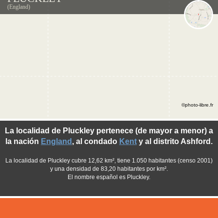
(England)
©photo-libre.fr
La localidad de Pluckley pertenece (de mayor a menor) a
la nación
England
, al condado
Kent
y al distrito Ashford.
La localidad de Pluckley cubre 12,62 km², tiene 1.050 habitantes (censo 2001)
y una densidad de 83,20 habitantes por km².
El nombre español es Pluckley.