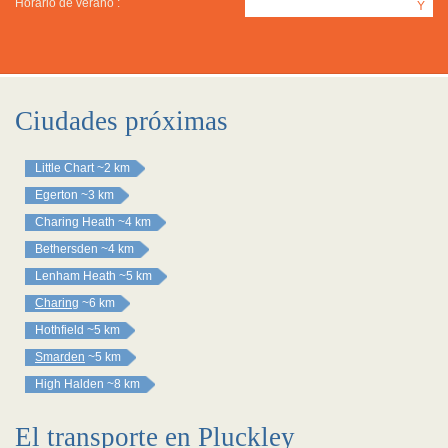
Horario de verano :
Y
Ciudades próximas
Little Chart
~2 km
Egerton
~3 km
Charing Heath
~4 km
Bethersden
~4 km
Lenham Heath
~5 km
Charing
~6 km
Hothfield
~5 km
Smarden
~5 km
High Halden
~8 km
El transporte en Pluckley