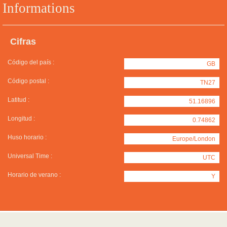
Informations
Cifras
Código del país :
GB
Código postal :
TN27
Latitud :
51.16896
Longitud :
0.74862
Huso horario :
Europe/London
Universal Time :
UTC
Horario de verano :
Y