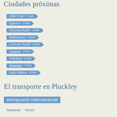
Ciudades próximas
Little Chart
~2 km
Egerton
~3 km
Charing Heath
~4 km
Bethersden
~4 km
Lenham Heath
~5 km
Charing
~6 km
Hothfield
~5 km
Smarden
~5 km
High Halden
~8 km
El transporte en Pluckley
Aeropuerto internacional
Southend
~45 km