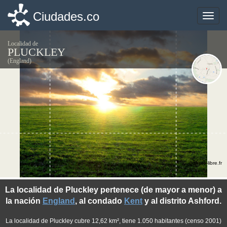
Ciudades.co
Ciudades.co
Toggle
Toggle
naviga
naviga
Localidad de
PLUCKLEY
(England)
©photo-libre.fr
La localidad de Pluckley pertenece (de mayor a menor) a
la nación
England
, al condado
Kent
y al distrito Ashford.
La localidad de Pluckley cubre 12,62 km², tiene 1.050 habitantes (censo 2001)