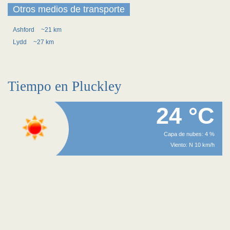
Otros medios de transporte
Ashford
~21 km
Lydd
~27 km
Tiempo en Pluckley
24 °C
Capa de nubes: 4 %
Viento: N 10 km/h