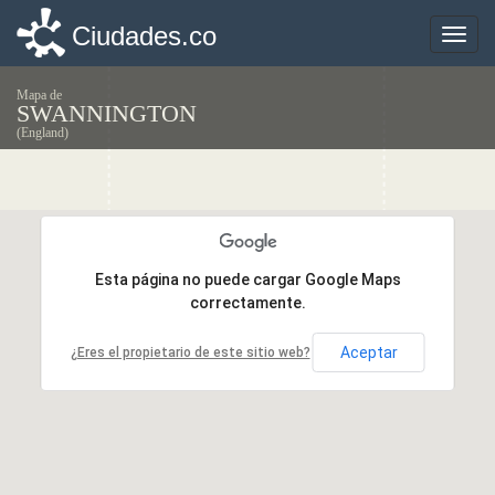
Ciudades.co
Ciudades.co
Toggle
Toggle
naviga
naviga
Mapa de
SWANNINGTON
(England)
Esta página no puede cargar Google Maps
Esta página no puede cargar Google Maps
correctamente.
correctamente.
Aceptar
Aceptar
¿Eres el propietario de este sitio web?
¿Eres el propietario de este sitio web?