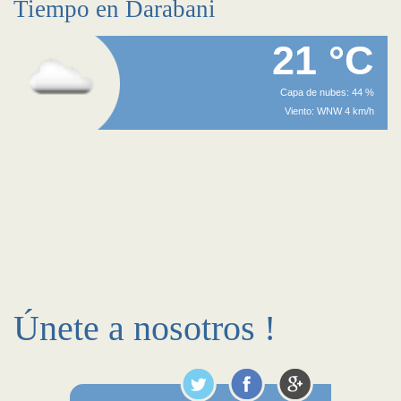
Tiempo en Darabani
21 °C
Capa de nubes: 44 %
Viento: WNW 4 km/h
Únete a nosotros !