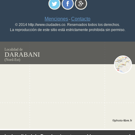
Menciones
Contacto
-
© 2014 http://www.ciudades.co. Reservados todos los derechos.
La reproducción de este sitio está estrictamente prohibida sin permiso.
Localidad de
DARABANI
(Nord-Est)
©photo-libre.fr