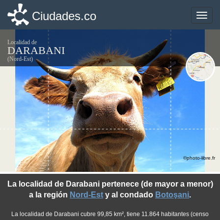
Ciudades.co
Ciudades.co
Toggle
Toggle
naviga
naviga
Localidad de
DARABANI
(Nord-Est)
©photo-libre.fr
La localidad de Darabani pertenece (de mayor a menor)
a la región
Nord-Est
y al condado
Botoşani
.
La localidad de Darabani cubre 99,85 km², tiene 11.864 habitantes (censo