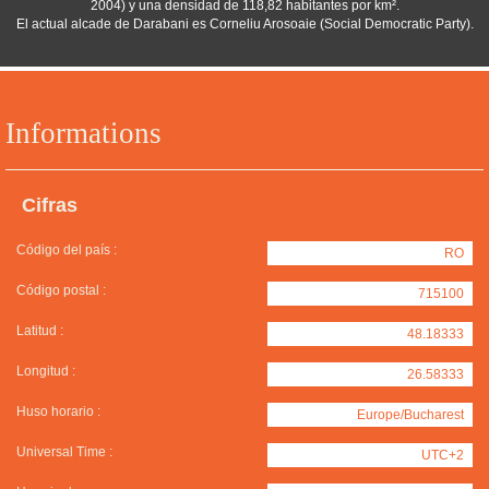
2004) y una densidad de 118,82 habitantes por km².
El actual alcade de Darabani es Corneliu Arosoaie (Social Democratic Party).
Informations
Cifras
Código del país :
RO
Código postal :
715100
Latitud :
48.18333
Longitud :
26.58333
Huso horario :
Europe/Bucharest
Universal Time :
UTC+2