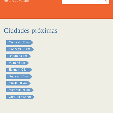
Horario de verano :
Y
Ciudades próximas
Corneşti
~2 km
Conceşti
~3 km
Bajura
~4 km
Vatra
~5 km
Eşanca
~5 km
Hudeşti
~7 km
Griviţa
~8 km
Mlenăuţi
~9 km
Gârbeni
~12 km