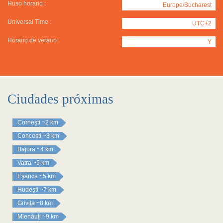
Huso horario :
Europe/Bucharest
Universal Time :
UTC+2
Horario de verano :
Y
Ciudades próximas
Corneşti
~2 km
Conceşti
~3 km
Bajura
~4 km
Vatra
~5 km
Eşanca
~5 km
Hudeşti
~7 km
Griviţa
~8 km
Mlenăuţi
~9 km