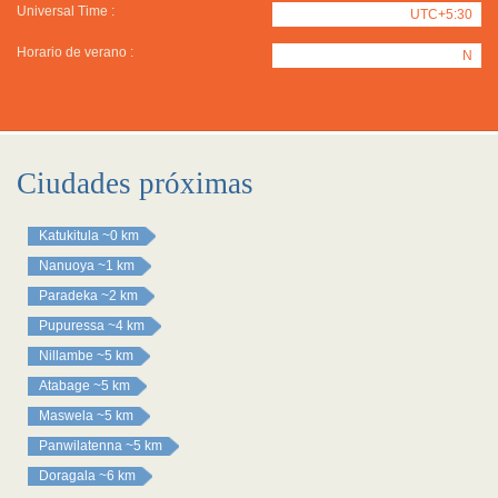
Universal Time :
UTC+5:30
Horario de verano :
N
Ciudades próximas
Katukitula
~0 km
Nanuoya
~1 km
Paradeka
~2 km
Pupuressa
~4 km
Nillambe
~5 km
Atabage
~5 km
Maswela
~5 km
Panwilatenna
~5 km
Doragala
~6 km