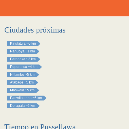
Ciudades próximas
Katukitula
~0 km
Nanuoya
~1 km
Paradeka
~2 km
Pupuressa
~4 km
Nillambe
~5 km
Atabage
~5 km
Maswela
~5 km
Panwilatenna
~5 km
Doragala
~6 km
Tiempo en Pussellawa