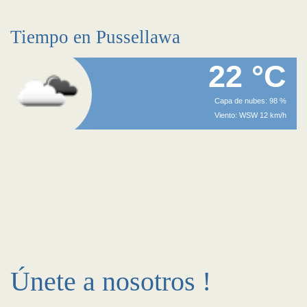
Tiempo en Pussellawa
22 °C
Capa de nubes: 98 %
Viento: WSW 12 km/h
Únete a nosotros !