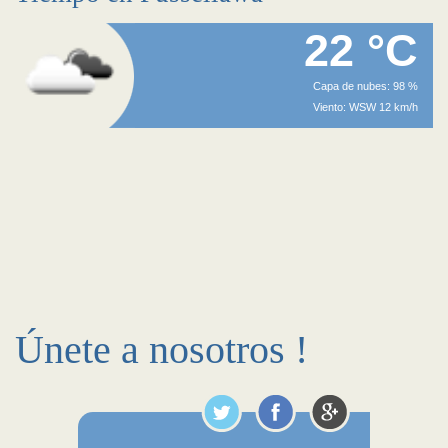
22 °C
Capa de nubes: 98 %
Viento: WSW 12 km/h
Únete a nosotros !