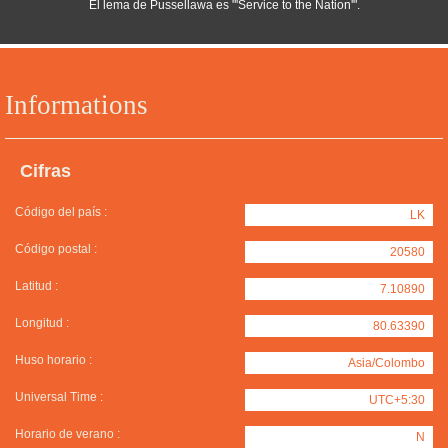
El lema de Pussellawa es "'Service to the Nation'".
Informations
Cifras
Código del país :
LK
Código postal :
20580
Latitud :
7.10890
Longitud :
80.63390
Huso horario :
Asia/Colombo
Universal Time :
UTC+5:30
Horario de verano :
N