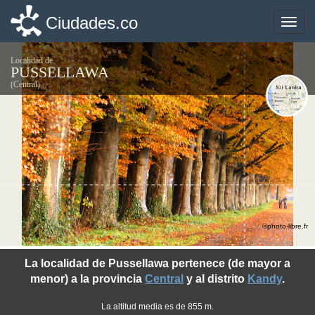
Ciudades.co
Ciudades.co
Toggle
Toggle
naviga
naviga
Localidad de
PUSSELLAWA
(Central)
©photo-libre.fr
La localidad de Pussellawa pertenece (de mayor a
menor) a la provincia
Central
y al distrito
Kandy
.
La altitud media es de 855 m.