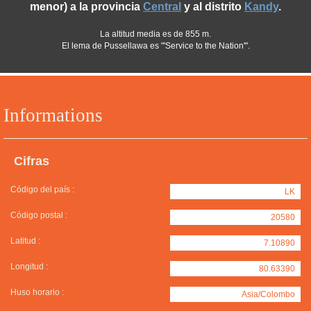
menor) a la provincia
Central
y al distrito
Kandy
.
La altitud media es de 855 m.
El lema de Pussellawa es "'Service to the Nation'".
Informations
Cifras
Código del país :
LK
Código postal :
20580
Latitud :
7.10890
Longitud :
80.63390
Huso horario :
Asia/Colombo