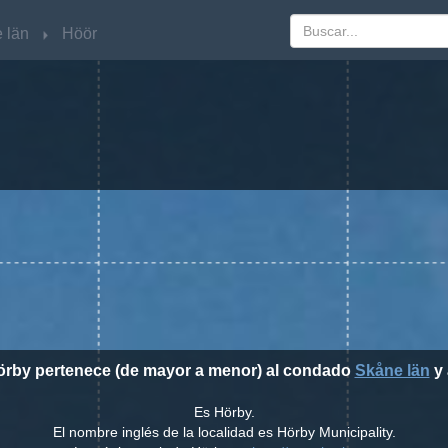
 län
 län
Höör
Höör
Hörby pertenece (de mayor a menor) al condado
Skåne län
y 
Es Hörby.
El nombre inglés de la localidad es Hörby Municipality.