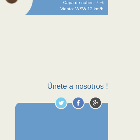
Capa de nubes: 7 %
Viento: WSW 12 km/h
Únete a nosotros !