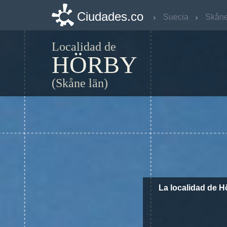
Ciudades.co
Ciudades.co
Suecia
Suecia
Skåne
Skåne
Localidad de
HÖRBY
(Skåne län)
La localidad de 