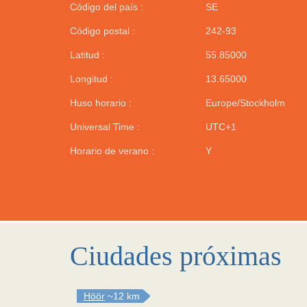
Código del país :
SE
Código postal :
242-93
Latitud :
55.85000
Longitud :
13.65000
Huso horario :
Europe/Stockholm
Universal Time :
UTC+1
Horario de verano :
Y
Ciudades próximas
Höör
~12 km