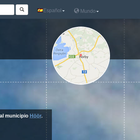
Español
Español
Mundo
Mundo
al municipio
Höör
.