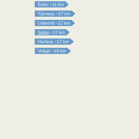
Eslöv
~11 km
Tjörnarp
~17 km
Löberöd
~12 km
Sjöbo
~17 km
Harlösa
~17 km
Vollsjö
~18 km