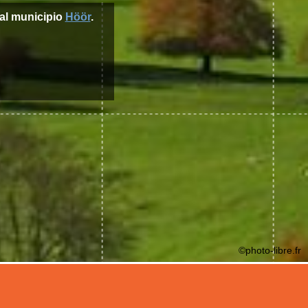
al municipio
Höör
.
©photo-libre.fr