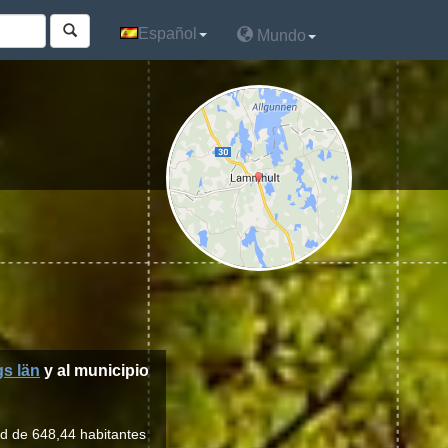
Español
Español
Mundo
Mundo
s län
y al municipio
ad de 648,44 habitantes