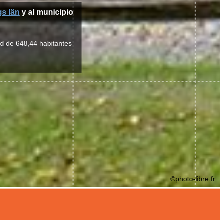
s län
y al municipio
ad de 648,44 habitantes
©photo-libre.fr