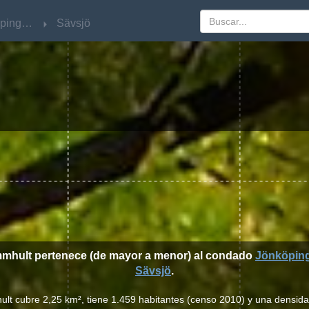
Jönköpings län
Jönköpings län
Sävsjö
Sävsjö
mmhult pertenece (de mayor a menor) al condado
Jönköping
Sävsjö
.
lt cubre 2,25 km², tiene 1.459 habitantes (censo 2010) y una densid