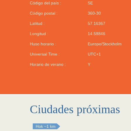
Código del país :
SE
Código postal :
360-30
Latitud :
57.16367
Longitud :
14.58846
Huso horario :
Europe/Stockholm
Universal Time :
UTC+1
Horario de verano :
Y
Ciudades próximas
Hok
~1 km