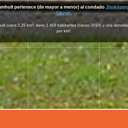
mmhult pertenece (de mayor a menor) al condado
Jönköping
Sävsjö
.
lt cubre 2,25 km², tiene 1.459 habitantes (censo 2010) y una densid
por km².