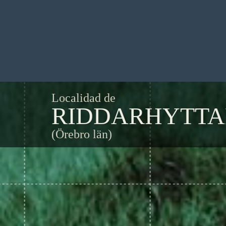
Localidad de
RIDDARHYTT
(Örebro län)