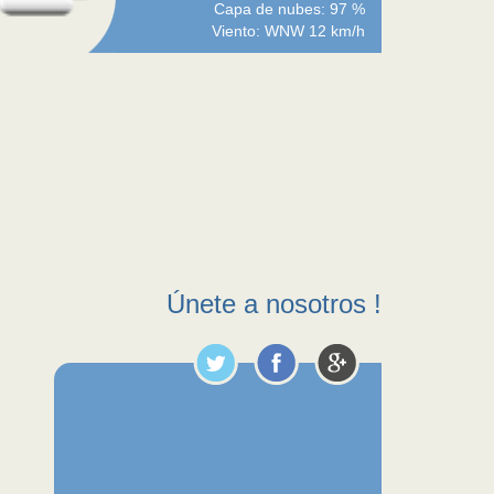
Capa de nubes: 97 %
Viento: WNW 12 km/h
Únete a nosotros !