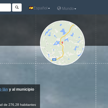
Español
Español
Mundo
Mundo
o län
y al municipio
ad de 276,28 habitantes