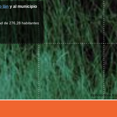
o län
y al municipio
ad de 276,28 habitantes
©photo-libre.fr