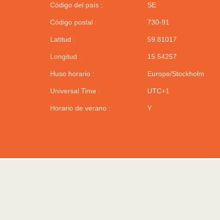
Código del país :
SE
Código postal :
730-91
Latitud :
59.81017
Longitud :
15.54257
Huso horario :
Europe/Stockholm
Universal Time :
UTC+1
Horario de verano :
Y