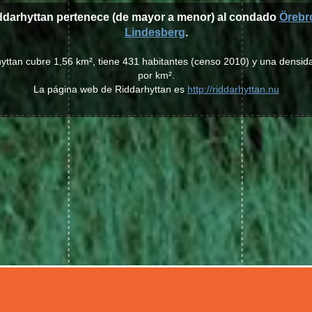
iddarhyttan pertenece (de mayor a menor) al condado
Örebr
Lindesberg
.
hyttan cubre 1,56 km², tiene 431 habitantes (censo 2010) y una densid
por km².
La página web de Riddarhyttan es
http://riddarhyttan.nu