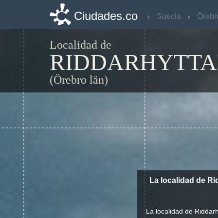
Ciudades.co
Ciudades.co
Suecia
Suecia
Örebr
Örebr
Localidad de
RIDDARHYTT
(Örebro län)
La localidad de R
La localidad de Riddar