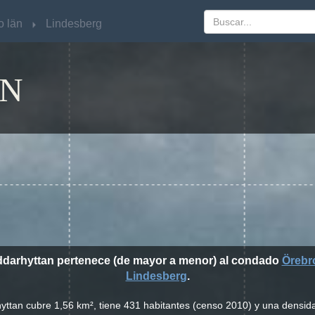
o län
o län
Lindesberg
Lindesberg
AN
iddarhyttan pertenece (de mayor a menor) al condado
Örebr
Lindesberg
.
hyttan cubre 1,56 km², tiene 431 habitantes (censo 2010) y una densid