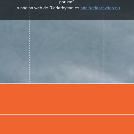
por km².
La página web de Riddarhyttan es
http://riddarhyttan.nu