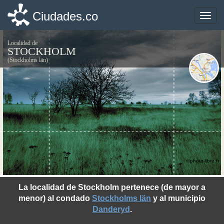
Ciudades.co
Ciudades.co
Toggle
Toggle
naviga
naviga
Localidad de
STOCKHOLM
(Stockholms län)
©photo-libre.fr
La localidad de Stockholm pertenece (de mayor a
menor) al condado
Stockholms län
y al municipio
Danderyd
.