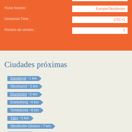
Huso horario :
Europe/Stockholm
Universal Time :
UTC+1
Horario de verano :
Y
Ciudades próximas
Danderyd
~1 km
Stocksund
~2 km
Djursholm
~2 km
Enebyberg
~4 km
Tomteboda
~6 km
Täby
~5 km
Stockholm-Globen
~7 km