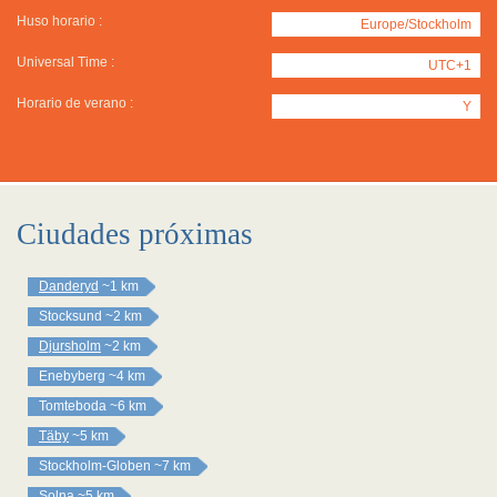
Huso horario :
Europe/Stockholm
Universal Time :
UTC+1
Horario de verano :
Y
Ciudades próximas
Danderyd
~1 km
Stocksund
~2 km
Djursholm
~2 km
Enebyberg
~4 km
Tomteboda
~6 km
Täby
~5 km
Stockholm-Globen
~7 km
Solna
~5 km