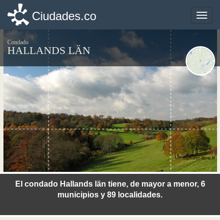
Ciudades.co
Ciudades.co
Toggle
Toggle
naviga
naviga
Condado
HALLANDS LÄN
©photo-libre.fr
El condado Hallands län tiene, de mayor a menor, 6
municipios y 89 localidades.