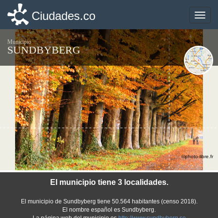
Ciudades.co
Ciudades.co
Toggle
Toggle
naviga
naviga
Municipio
SUNDBYBERG
©photo-libre.fr
El municipio tiene 3 localidades.
El municipio de Sundbyberg tiene 50.564 habitantes (censo 2018).
El nombre español es Sundbyberg.