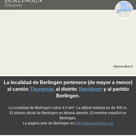
(Thurgovie)
©photo-libre.fr
La localidad de Berlingen pertenece (de mayor a menor)
al cantón
Thurgovie
, al distrito
Steckborn
y al partido
Berlingen.
La localidad de Berlingen cubre 4,0 km². La altitud máxima es de 400 m.
El idioma oficial de Berlingen es Idioma alemán. El nombre español es
Berlingen.
La página web de Berlingen es
http://www.berlingen.ch