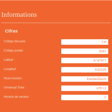
Informations
Cifras
Código del país :
CH
Código postal :
8267
Latitud :
47.67477
Longitud :
9.02105
Huso horario :
Europe/Zurich
Universal Time :
UTC+1
Horario de verano :
Y