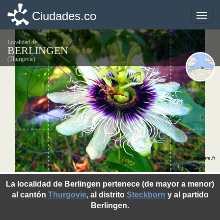
Ciudades.co
Ciudades.co
Toggle
Toggle
naviga
naviga
Localidad de
BERLINGEN
(Thurgovie)
©photo-libre.fr
La localidad de Berlingen pertenece (de mayor a menor)
al cantón
Thurgovie
, al distrito
Steckborn
y al partido
Berlingen.