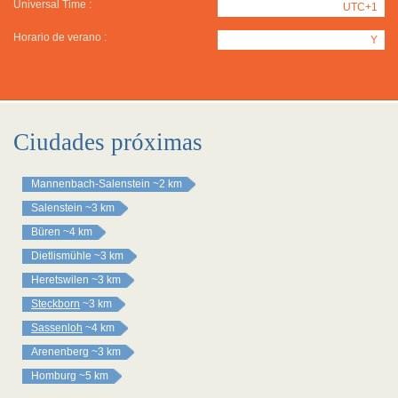
Universal Time :
UTC+1
Horario de verano :
Y
Ciudades próximas
Mannenbach-Salenstein
~2 km
Salenstein
~3 km
Büren
~4 km
Dietlismühle
~3 km
Heretswilen
~3 km
Steckborn
~3 km
Sassenloh
~4 km
Arenenberg
~3 km
Homburg
~5 km