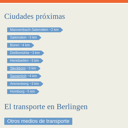
Ciudades próximas
Mannenbach-Salenstein
~2 km
Salenstein
~3 km
Büren
~4 km
Dietlismühle
~3 km
Heretswilen
~3 km
Steckborn
~3 km
Sassenloh
~4 km
Arenenberg
~3 km
Homburg
~5 km
El transporte en Berlingen
Otros medios de transporte