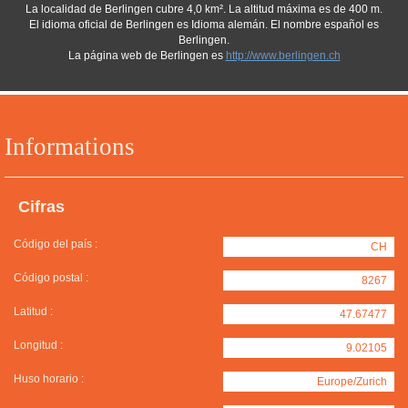
La localidad de Berlingen cubre 4,0 km². La altitud máxima es de 400 m.
El idioma oficial de Berlingen es Idioma alemán. El nombre español es
Berlingen.
La página web de Berlingen es
http://www.berlingen.ch
Informations
Cifras
Código del país :
CH
Código postal :
8267
Latitud :
47.67477
Longitud :
9.02105
Huso horario :
Europe/Zurich