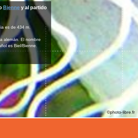
to
Bienne
y al partido
dia es de 434 m.
oma alemán. El nombre
añol es Biel/Bienne.
©photo-libre.fr