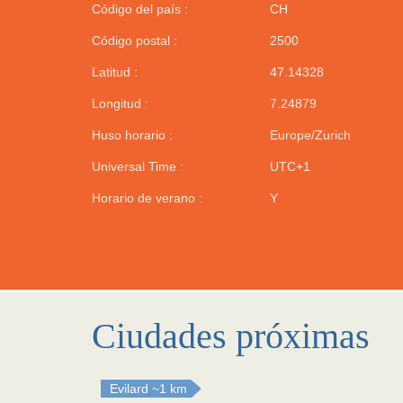
Código del país :
CH
Código postal :
2500
Latitud :
47.14328
Longitud :
7.24879
Huso horario :
Europe/Zurich
Universal Time :
UTC+1
Horario de verano :
Y
Ciudades próximas
Evilard
~1 km