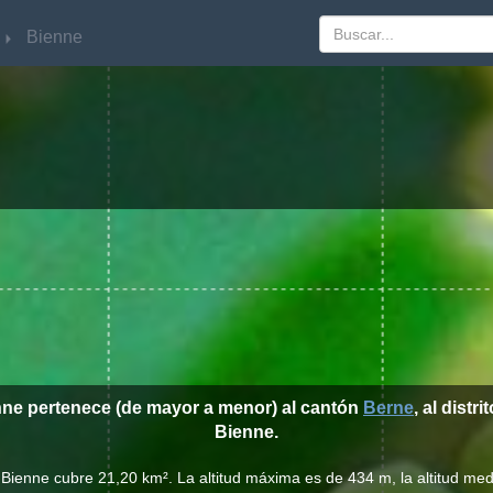
Bienne
Bienne
nne pertenece (de mayor a menor) al cantón
Berne
, al distri
Bienne.
 Bienne cubre 21,20 km². La altitud máxima es de 434 m, la altitud me