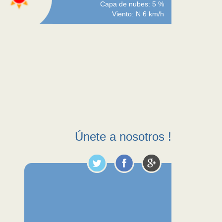
Capa de nubes: 5 %
Viento: N 6 km/h
Únete a nosotros !