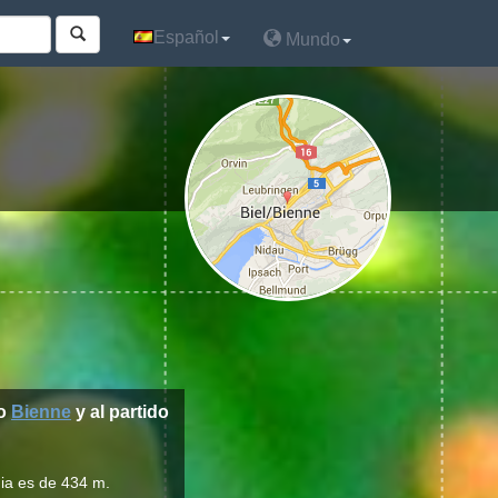
Español
Español
Mundo
Mundo
to
Bienne
y al partido
dia es de 434 m.