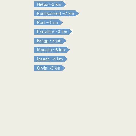
Nidau
~2 km
Fuchsenried
~2 km
Port
~3 km
Frinvillier
~3 km
Brügg
~3 km
Macolin
~3 km
Ipsach
~4 km
Orvin
~3 km