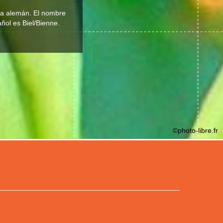
oma alemán. El nombre
añol es Biel/Bienne.
©photo-libre.fr