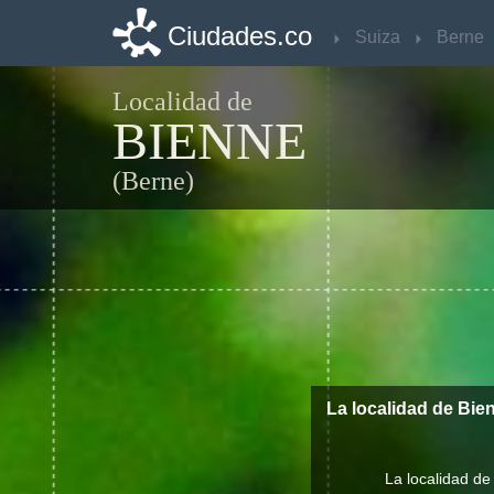
Ciudades.co
Ciudades.co
Suiza
Suiza
Berne
Berne
Localidad de
BIENNE
(Berne)
La localidad de Bie
La localidad de