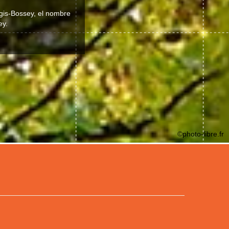
ogis-Bossey, el nombre
ey.
©photo-libre.fr