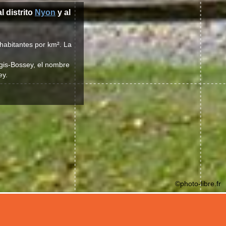
al distrito
Nyon
y al
habitantes por km². La
ogis-Bossey, el nombre
ey.
©photo-libre.fr