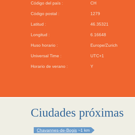
Código del país :
CH
Código postal :
1279
Latitud :
46.35321
Longitud :
6.16648
Huso horario :
Europe/Zurich
Universal Time :
UTC+1
Horario de verano :
Y
Ciudades próximas
Chavannes-de-Bogis
~1 km