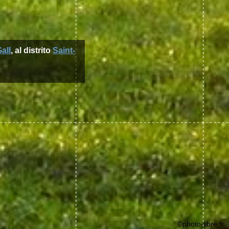
all
, al distrito
Saint-
©photo-libre.fr