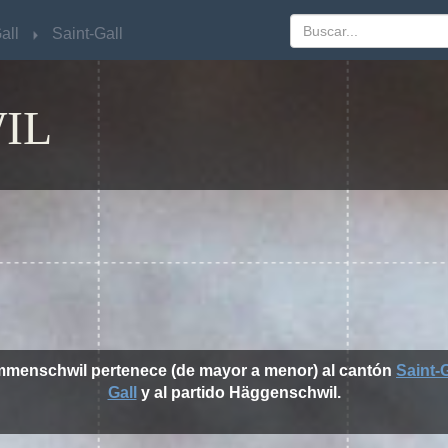
all
all
Saint-Gall
Saint-Gall
IL
mmenschwil pertenece (de mayor a menor) al cantón
Saint-G
Gall
y al partido Häggenschwil.