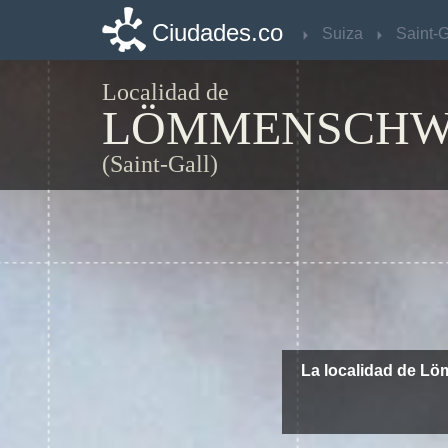
Ciudades.co
Ciudades.co
Suiza
Suiza
Saint-G
Saint-G
Localidad de
LÖMMENSCHW
(Saint-Gall)
La localidad de Lö