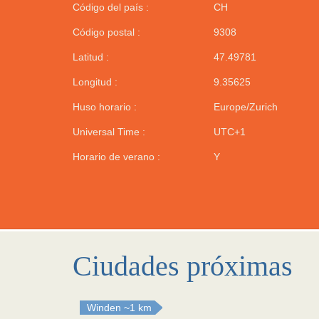
Código del país :
CH
Código postal :
9308
Latitud :
47.49781
Longitud :
9.35625
Huso horario :
Europe/Zurich
Universal Time :
UTC+1
Horario de verano :
Y
Ciudades próximas
Winden
~1 km