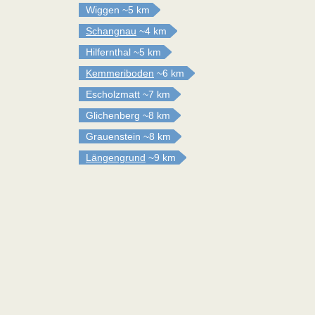
Wiggen
~5 km
Schangnau
~4 km
Hilfernthal
~5 km
Kemmeriboden
~6 km
Escholzmatt
~7 km
Glichenberg
~8 km
Grauenstein
~8 km
Längengrund
~9 km