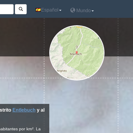
Español
Español
Mundo
Mundo
istrito
Entlebuch
y al
abitantes por km². La