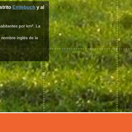
istrito
Entlebuch
y al
abitantes por km². La
l nombre inglés de la
©photo-libre.fr