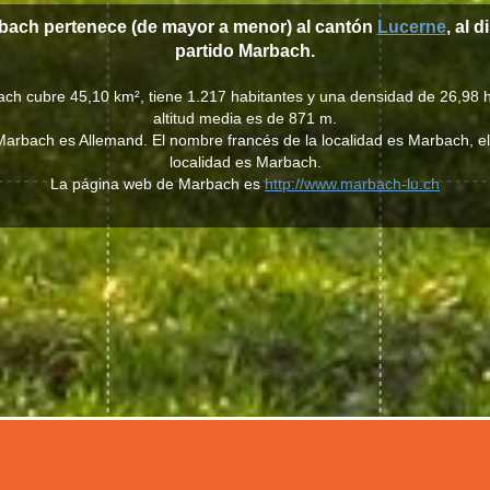
rbach pertenece (de mayor a menor) al cantón
Lucerne
, al d
partido Marbach.
ach cubre 45,10 km², tiene 1.217 habitantes y una densidad de 26,98 h
altitud media es de 871 m.
 Marbach es Allemand. El nombre francés de la localidad es Marbach, e
localidad es Marbach.
La página web de Marbach es
http://www.marbach-lu.ch