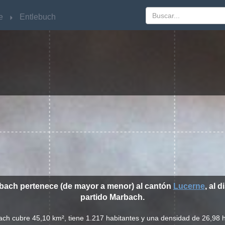
e
e
Entlebuch
Entlebuch
rbach pertenece (de mayor a menor) al cantón
Lucerne
, al d
partido Marbach.
ach cubre 45,10 km², tiene 1.217 habitantes y una densidad de 26,98 h