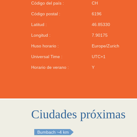
Código del país :
CH
Código postal :
6196
Latitud :
46.85330
Longitud :
7.90175
Huso horario :
Europe/Zurich
Universal Time :
UTC+1
Horario de verano :
Y
Ciudades próximas
Bumbach
~4 km