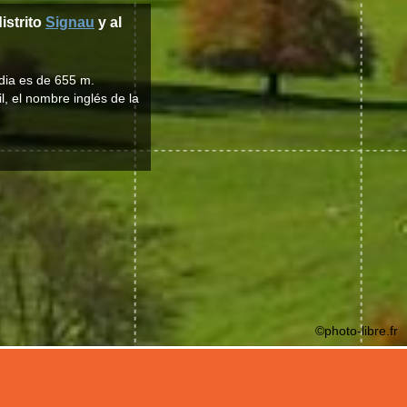
distrito
Signau
y al
edia es de 655 m.
l, el nombre inglés de la
©photo-libre.fr