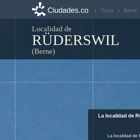
Ciudades.co
Ciudades.co
Suiza
Suiza
Berne
Berne
Localidad de
RÜDERSWIL
(Berne)
La localidad de R
La localidad de 