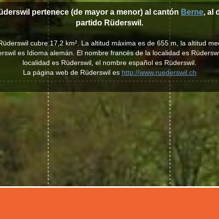
üderswil pertenece (de mayor a menor) al cantón
Berne
, al 
partido Rüderswil.
Rüderswil cubre 17,2 km². La altitud máxima es de 655 m, la altitud m
erswil es Idioma alemán. El nombre francés de la localidad es Rüderswi
localidad es Rüderswil, el nombre español es Rüderswil.
La página web de Rüderswil es
http://www.ruederswil.ch