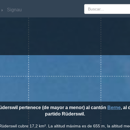
Signau
Signau
üderswil pertenece (de mayor a menor) al cantón
Berne
, al 
partido Rüderswil.
Rüderswil cubre 17,2 km². La altitud máxima es de 655 m, la altitud m