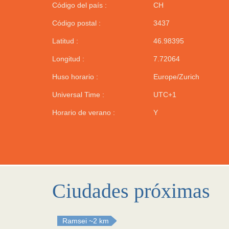
Código del país :
CH
Código postal :
3437
Latitud :
46.98395
Longitud :
7.72064
Huso horario :
Europe/Zurich
Universal Time :
UTC+1
Horario de verano :
Y
Ciudades próximas
Ramsei
~2 km