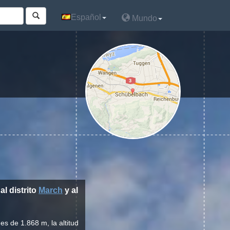
Español
Español
Mundo
Mundo
 al distrito
March
y al
s de 1.868 m, la altitud