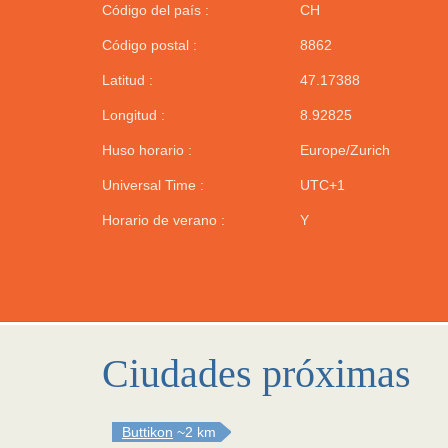
Código del país :
CH
Código postal :
8862
Latitud :
47.17388
Longitud :
8.92825
Huso horario :
Europe/Zurich
Universal Time :
UTC+1
Horario de verano :
Y
Ciudades próximas
Buttikon
~2 km