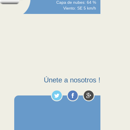
Capa de nubes: 64 %
Viento: SE 5 km/h
Únete a nosotros !