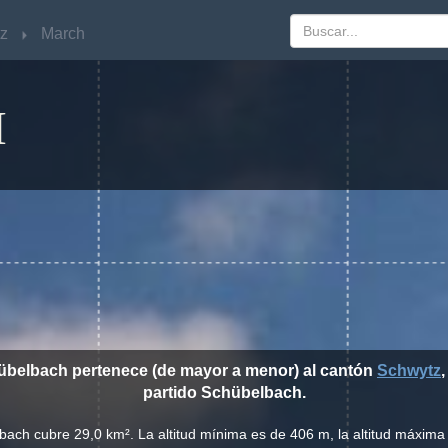
z
z
March
March
H
hübelbach pertenece (de mayor a menor) al cantón
Schwytz
,
partido Schübelbach.
bach cubre 29,0 km². La altitud mínima es de 406 m, la altitud máxima e