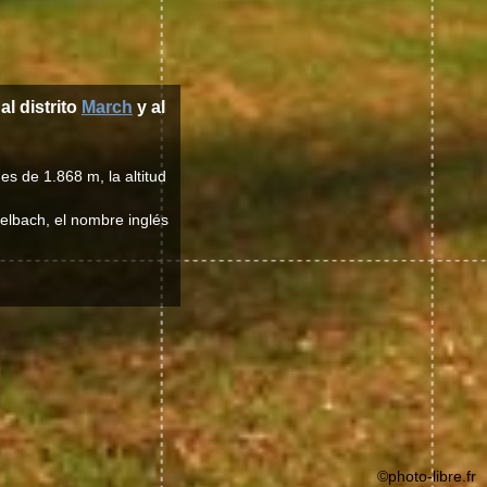
 al distrito
March
y al
s de 1.868 m, la altitud
elbach, el nombre inglés
©photo-libre.fr