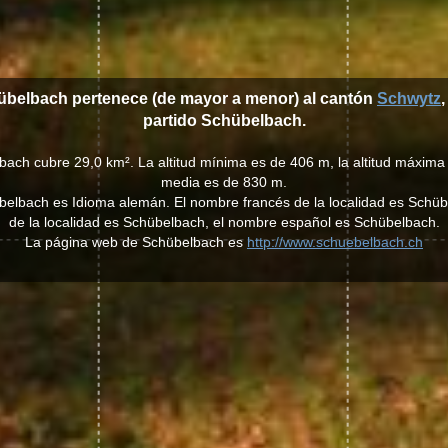
hübelbach pertenece (de mayor a menor) al cantón
Schwytz
,
partido Schübelbach.
bach cubre 29,0 km². La altitud mínima es de 406 m, la altitud máxima e
media es de 830 m.
hübelbach es Idioma alemán. El nombre francés de la localidad es Schüb
de la localidad es Schübelbach, el nombre español es Schübelbach.
La página web de Schübelbach es
http://www.schuebelbach.ch