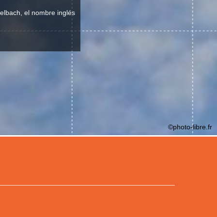
elbach, el nombre inglés
©photo-libre.fr