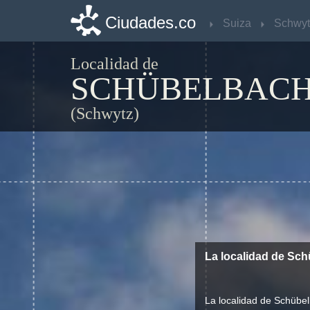
Ciudades.co
Ciudades.co
Suiza
Suiza
Schwyt
Schwyt
Localidad de
SCHÜBELBAC
(Schwytz)
La localidad de Sc
La localidad de Schübel