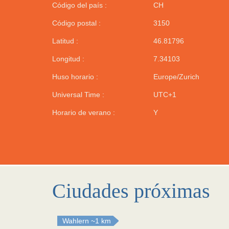
Código del país :
CH
Código postal :
3150
Latitud :
46.81796
Longitud :
7.34103
Huso horario :
Europe/Zurich
Universal Time :
UTC+1
Horario de verano :
Y
Ciudades próximas
Wahlern
~1 km