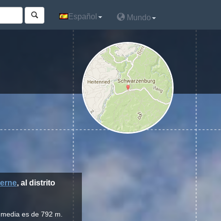
Español
Español
Mundo
Mundo
erne
, al distrito
d media es de 792 m.