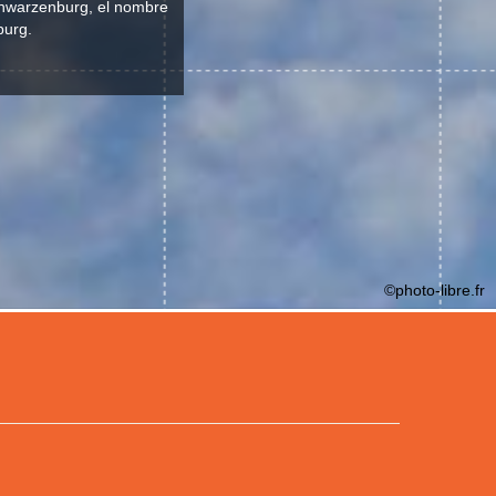
chwarzenburg, el nombre
burg.
©photo-libre.fr