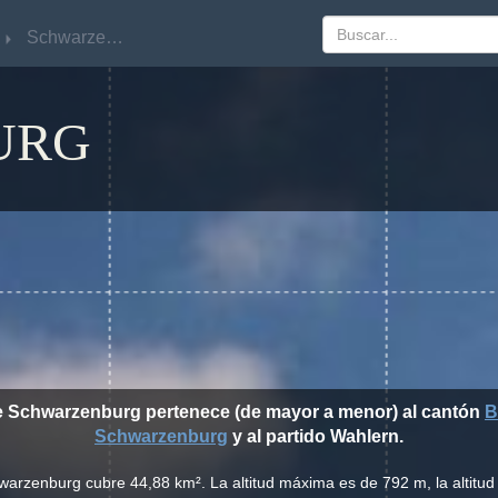
Schwarzenburg
Schwarzenburg
URG
de Schwarzenburg pertenece (de mayor a menor) al cantón
B
Schwarzenburg
y al partido Wahlern.
warzenburg cubre 44,88 km². La altitud máxima es de 792 m, la altitu