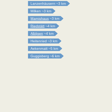
Lanzenhäusern
~3 km
Milken
~3 km
Mamishaus
~3 km
Riedstätt
~4 km
Albligen
~4 km
Heitenried
~3 km
Aekenmatt
~5 km
Guggisberg
~6 km