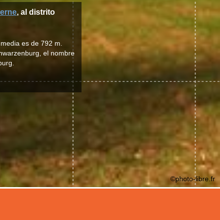
erne
, al distrito
d media es de 792 m.
chwarzenburg, el nombre
burg.
©photo-libre.fr