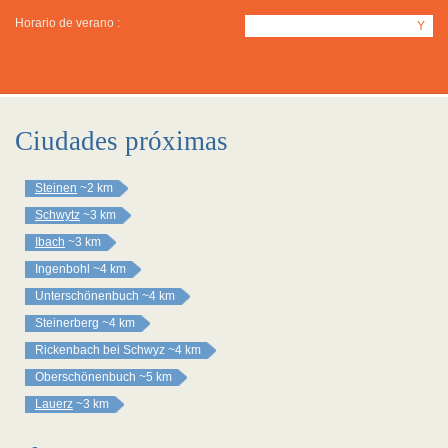
Horario de verano :
Y
Ciudades próximas
Steinen
~2 km
Schwytz
~3 km
Ibach
~3 km
Ingenbohl
~4 km
Unterschönenbuch
~4 km
Steinerberg
~4 km
Rickenbach bei Schwyz
~4 km
Oberschönenbuch
~5 km
Lauerz
~3 km