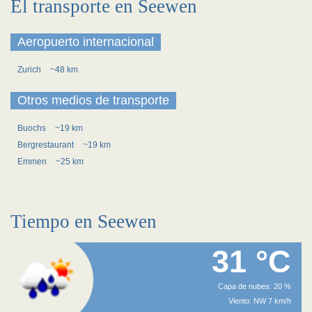
El transporte en Seewen
Aeropuerto internacional
Zurich
~48 km
Otros medios de transporte
Buochs
~19 km
Bergrestaurant
~19 km
Emmen
~25 km
Tiempo en Seewen
31 °C
Capa de nubes: 20 %
Viento: NW 7 km/h