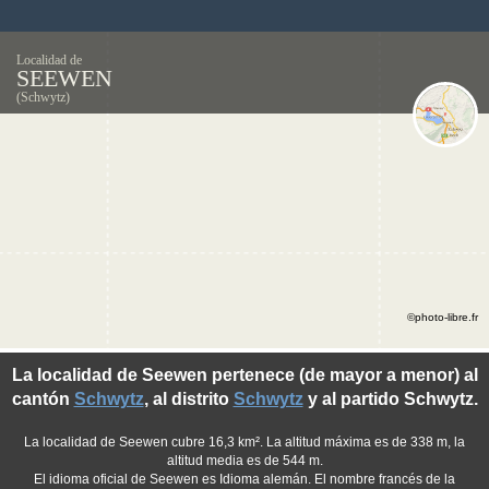
Localidad de
SEEWEN
(Schwytz)
©photo-libre.fr
La localidad de Seewen pertenece (de mayor a menor) al
cantón
Schwytz
, al distrito
Schwytz
y al partido Schwytz.
La localidad de Seewen cubre 16,3 km². La altitud máxima es de 338 m, la
altitud media es de 544 m.
El idioma oficial de Seewen es Idioma alemán. El nombre francés de la