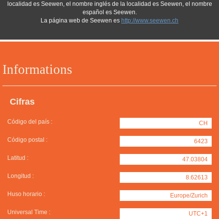
localidad es Seewen, el nombre inglés de la localidad es Seewen, el nombre
español es Seewen.
La página web de Seewen es
http://www.seewen.ch
Informations
Cifras
Código del país :
CH
Código postal :
6423
Latitud :
47.03804
Longitud :
8.62613
Huso horario :
Europe/Zurich
Universal Time :
UTC+1