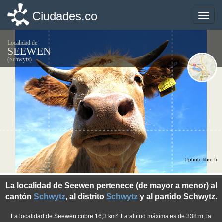
Ciudades.co
Ciudades.co
Toggle
Toggle
naviga
naviga
Localidad de
SEEWEN
(Schwytz)
©photo-libre.fr
La localidad de Seewen pertenece (de mayor a menor) al
cantón
Schwytz
, al distrito
Schwytz
y al partido Schwytz.
La localidad de Seewen cubre 16,3 km². La altitud máxima es de 338 m, la