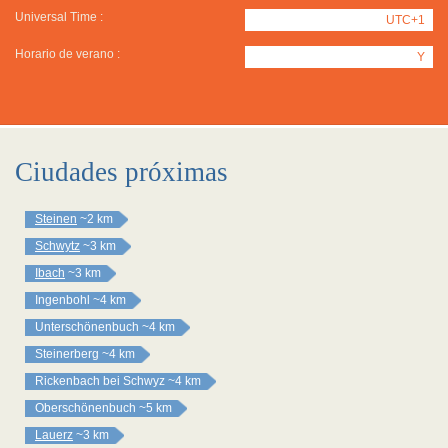
Universal Time :
UTC+1
Horario de verano :
Y
Ciudades próximas
Steinen
~2 km
Schwytz
~3 km
Ibach
~3 km
Ingenbohl
~4 km
Unterschönenbuch
~4 km
Steinerberg
~4 km
Rickenbach bei Schwyz
~4 km
Oberschönenbuch
~5 km
Lauerz
~3 km