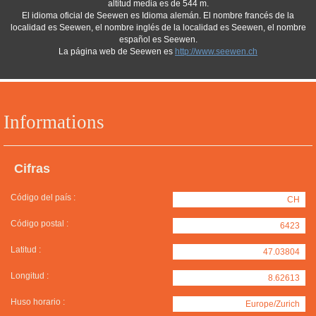
altitud media es de 544 m.
El idioma oficial de Seewen es Idioma alemán. El nombre francés de la
localidad es Seewen, el nombre inglés de la localidad es Seewen, el nombre
español es Seewen.
La página web de Seewen es
http://www.seewen.ch
Informations
Cifras
Código del país :
CH
Código postal :
6423
Latitud :
47.03804
Longitud :
8.62613
Huso horario :
Europe/Zurich