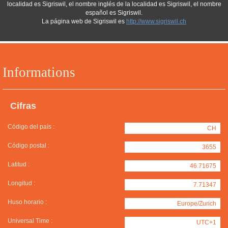
localidad es Sigriswil, el nombre inglés de la localidad es Sigriswil, el nombre
español es Sigriswil.
La página web de Sigriswil es
http://www.sigriswil.ch
Informations
Cifras
Código del país :
CH
Código postal :
3655
Latitud :
46.71675
Longitud :
7.71347
Huso horario :
Europe/Zurich
Universal Time :
UTC+1