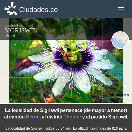
Ciudades.co
Ciudades.co
Toggle
Toggle
naviga
naviga
Localidad de
SIGRISWIL
(Berne)
©photo-libre.fr
La localidad de Sigriswil pertenece (de mayor a menor)
al cantón
Berne
, al distrito
Thoune
y al partido Sigriswil.
La localidad de Sigriswil cubre 55,34 km². La altitud máxima es de 810 m, la