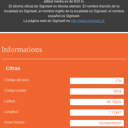
altitud media es de 810 m.
El idioma oficial de Sigriswil es Idioma alemán. El nombre francés de la
localidad es Sigriswil, el nombre inglés de la localidad es Sigriswil, el nombre
español es Sigriswil.
La página web de Sigriswil es
http://www.sigriswil.ch
Informations
Cifras
Código del país :
CH
Código postal :
3655
Latitud :
46.71675
Longitud :
7.71347
Huso horario :
Europe/Zurich