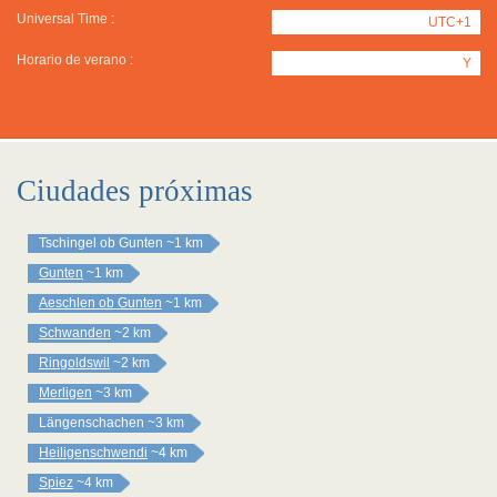
Universal Time :
UTC+1
Horario de verano :
Y
Ciudades próximas
Tschingel ob Gunten
~1 km
Gunten
~1 km
Aeschlen ob Gunten
~1 km
Schwanden
~2 km
Ringoldswil
~2 km
Merligen
~3 km
Längenschachen
~3 km
Heiligenschwendi
~4 km
Spiez
~4 km