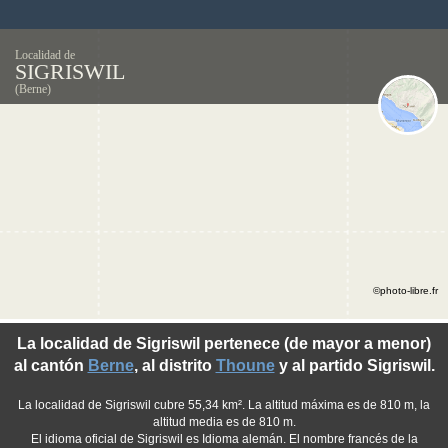
Localidad de
SIGRISWIL
(Berne)
©photo-libre.fr
La localidad de Sigriswil pertenece (de mayor a menor)
al cantón
Berne
, al distrito
Thoune
y al partido Sigriswil.
La localidad de Sigriswil cubre 55,34 km². La altitud máxima es de 810 m, la
altitud media es de 810 m.
El idioma oficial de Sigriswil es Idioma alemán. El nombre francés de la