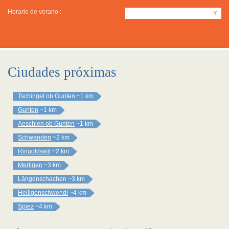
Horario de verano :
Y
Ciudades próximas
Tschingel ob Gunten
~1 km
Gunten
~1 km
Aeschlen ob Gunten
~1 km
Schwanden
~2 km
Ringoldswil
~2 km
Merligen
~3 km
Längenschachen
~3 km
Heiligenschwendi
~4 km
Spiez
~4 km