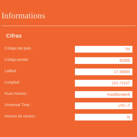
Informations
Cifras
Código del país :
TH
Código postal :
42000
Latitud :
17.48894
Longitud :
101.71537
Huso horario :
Asia/Bangkok
Universal Time :
UTC+7
Horario de verano :
N