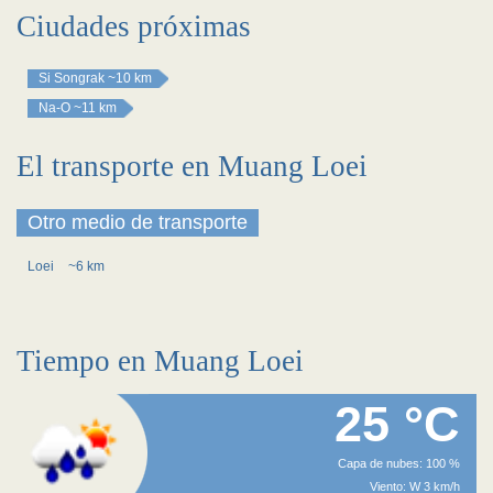
Ciudades próximas
Si Songrak
~10 km
Na-O
~11 km
El transporte en Muang Loei
Otro medio de transporte
Loei
~6 km
Tiempo en Muang Loei
25 °C
Capa de nubes: 100 %
Viento: W 3 km/h