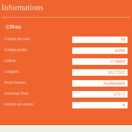
Informations
Cifras
Código del país :
TH
Código postal :
42000
Latitud :
17.48894
Longitud :
101.71537
Huso horario :
Asia/Bangkok
Universal Time :
UTC+7
Horario de verano :
N