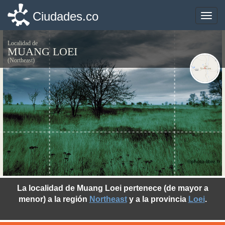
Ciudades.co
Ciudades.co
Toggle
Toggle
naviga
naviga
Localidad de
MUANG LOEI
(Northeast)
©photo-libre.fr
La localidad de Muang Loei pertenece (de mayor a
menor) a la región
Northeast
y a la provincia
Loei
.