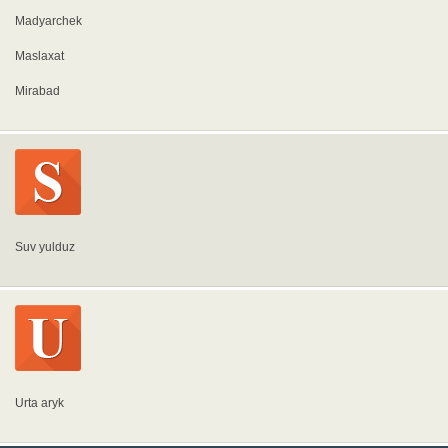
Madyarchek
Maslaxat
Mirabad
Suv yulduz
Urta aryk