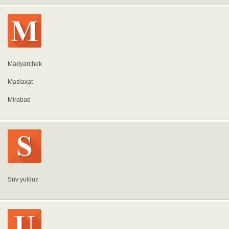
Madyarchek
Maslaxat
Mirabad
Suv yulduz