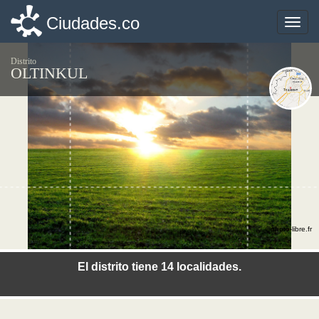
Ciudades.co
Ciudades.co
Toggle
Toggle
naviga
naviga
Distrito
OLTINKUL
©photo-libre.fr
El distrito tiene 14 localidades.