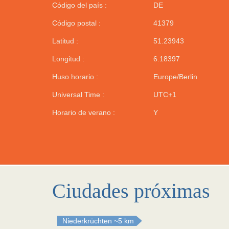
Código del país :
DE
Código postal :
41379
Latitud :
51.23943
Longitud :
6.18397
Huso horario :
Europe/Berlin
Universal Time :
UTC+1
Horario de verano :
Y
Ciudades próximas
Niederkrüchten
~5 km