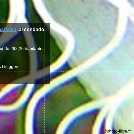
stfalen
, al condado
ad de 263,20 habitantes
es Brüggen.
©photo-libre.fr