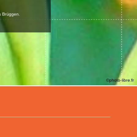
es Brüggen.
©photo-libre.fr