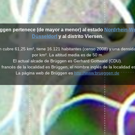
üggen pertenece (de mayor a menor) al estado
Nordrhein-We
Düsseldorf
y al distrito Viersen.
n cubre 61,25 km², tiene 16.121 habitantes (censo 2008) y una densid
por km². La altitud media es de 50 m.
El actual alcade de Brüggen es Gerhard Gottwald (CDU).
francés de la localidad es Brüggen, el nombre inglés de la localidad 
La página web de Brüggen es
http://www.brueggen.de