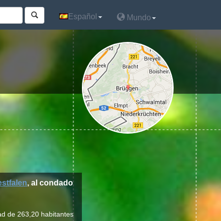
Español
Español
Mundo
Mundo
stfalen
, al condado
ad de 263,20 habitantes