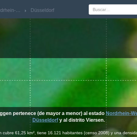
Nordrhein-Westfalen
Nordrhein-Westfalen
Düsseldorf
Düsseldorf
üggen pertenece (de mayor a menor) al estado
Nordrhein-We
Düsseldorf
y al distrito Viersen.
n cubre 61,25 km², tiene 16.121 habitantes (censo 2008) y una densid