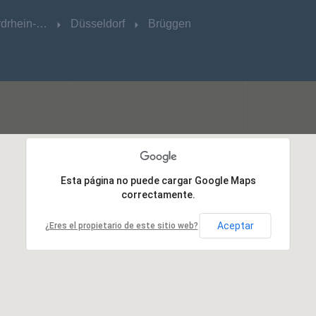
Nordrhein-Westfalen
Nordrhein-Westfalen
Düsseldorf
Düsseldorf
Brüggen
Brüggen
Esta página no puede cargar Google Maps
Esta página no puede cargar Google Maps
correctamente.
correctamente.
Aceptar
Aceptar
¿Eres el propietario de este sitio web?
¿Eres el propietario de este sitio web?