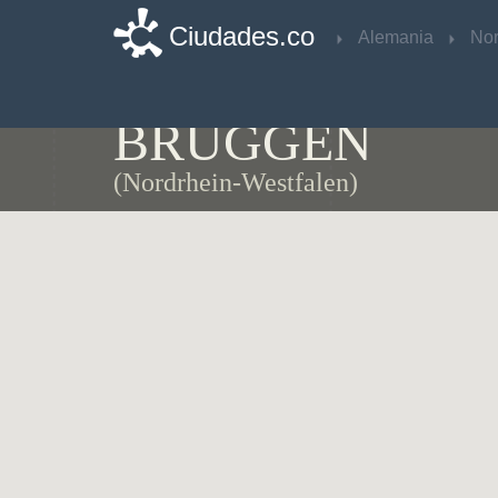
Ciudades.co
Ciudades.co
Alemania
Alemania
Mapa de
BRÜGGEN
(Nordrhein-Westfalen)