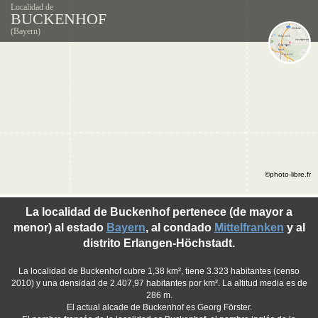
Localidad de
BUCKENHOF
(Bayern)
©photo-libre.fr
La localidad de Buckenhof pertenece (de mayor a
menor) al estado
Bayern
, al condado
Mittelfranken
y al
distrito Erlangen-Höchstadt.
La localidad de Buckenhof cubre 1,38 km², tiene 3.323 habitantes (censo
2010) y una densidad de 2.407,97 habitantes por km². La altitud media es de
286 m.
El actual alcade de Buckenhof es Georg Förster.