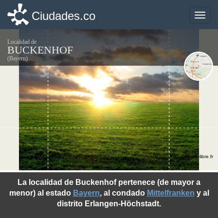
Ciudades.co
Ciudades.co
Toggle
Toggle
naviga
naviga
Localidad de
BUCKENHOF
(Bayern)
©photo-libre.fr
La localidad de Buckenhof pertenece (de mayor a
menor) al estado
Bayern
, al condado
Mittelfranken
y al
distrito Erlangen-Höchstadt.