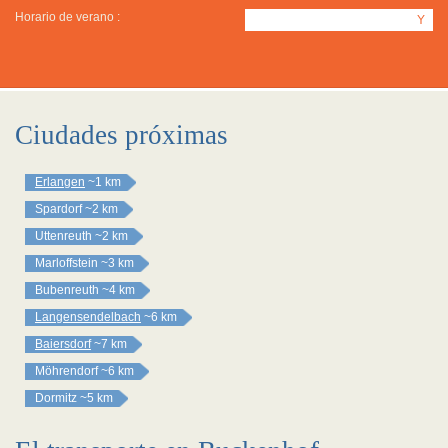
Horario de verano :
Y
Ciudades próximas
Erlangen
~1 km
Spardorf
~2 km
Uttenreuth
~2 km
Marloffstein
~3 km
Bubenreuth
~4 km
Langensendelbach
~6 km
Baiersdorf
~7 km
Möhrendorf
~6 km
Dormitz
~5 km