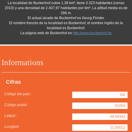
La localidad de Buckenhof cubre 1,38 km², tiene 3.323 habitantes (censo
2010) y una densidad de 2.407,97 habitantes por km². La altitud media es de
286 m.
El actual alcade de Buckenhof es Georg Förster.
El nombre francés de la localidad es Buckenhof, el nombre inglés de la
localidad es Buckenhof.
La página web de Buckenhof es
http://www.buckenhof.de
Informations
Cifras
Código del país :
DE
Código postal :
91054
Latitud :
49.59342
Longitud :
11.05012