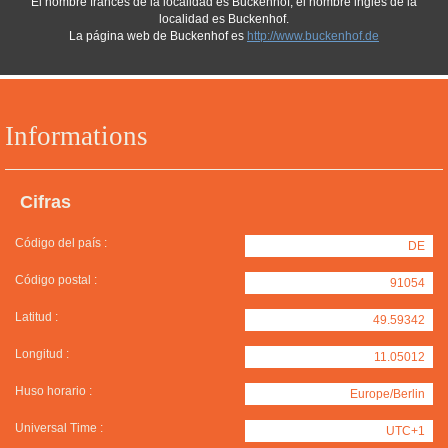
El nombre francés de la localidad es Buckenhof, el nombre inglés de la
localidad es Buckenhof.
La página web de Buckenhof es
http://www.buckenhof.de
Informations
Cifras
Código del país :
DE
Código postal :
91054
Latitud :
49.59342
Longitud :
11.05012
Huso horario :
Europe/Berlin
Universal Time :
UTC+1