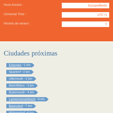
Huso horario :
Europe/Berlin
Universal Time :
UTC+1
Horario de verano :
Y
Ciudades próximas
Erlangen
~1 km
Spardorf
~2 km
Uttenreuth
~2 km
Marloffstein
~3 km
Bubenreuth
~4 km
Langensendelbach
~6 km
Baiersdorf
~7 km
Möhrendorf
~6 km