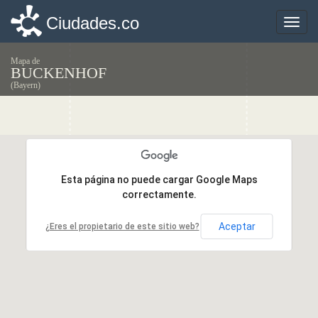
Ciudades.co
Ciudades.co
Toggle
Toggle
naviga
naviga
Mapa de
BUCKENHOF
(Bayern)
Esta página no puede cargar Google Maps
Esta página no puede cargar Google Maps
correctamente.
correctamente.
Aceptar
Aceptar
¿Eres el propietario de este sitio web?
¿Eres el propietario de este sitio web?