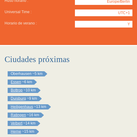
Huso horario :
Europe/Berlin
Universal Time :
UTC+1
Horario de verano :
Y
Ciudades próximas
Oberhausen
~5 km
Essen
~6 km
Bottrop
~10 km
Duisburg
~9 km
Heiligenhaus
~13 km
Ratingen
~16 km
Velbert
~14 km
Herne
~15 km