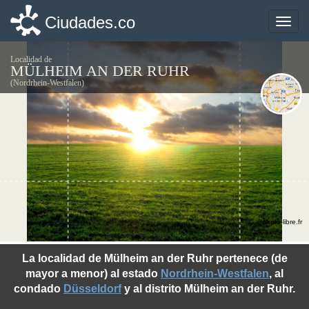
Ciudades.co
Ciudades.co
Toggle
Toggle
naviga
naviga
Localidad de
MÜLHEIM AN DER RUHR
(Nordrhein-Westfalen)
©photo-libre.fr
La localidad de Mülheim an der Ruhr pertenece (de
mayor a menor) al estado
Nordrhein-Westfalen
, al
condado
Düsseldorf
y al distrito Mülheim an der Ruhr.