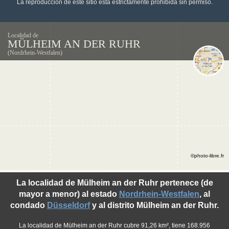
La reproducción de este sitio está estrictamente prohibida sin permiso.
Localidad de
MÜLHEIM AN DER RUHR
(Nordrhein-Westfalen)
©photo-libre.fr
La localidad de Mülheim an der Ruhr pertenece (de
mayor a menor) al estado
Nordrhein-Westfalen
, al
condado
Düsseldorf
y al distrito Mülheim an der Ruhr.
La localidad de Mülheim an der Ruhr cubre 91,26 km², tiene 168.956