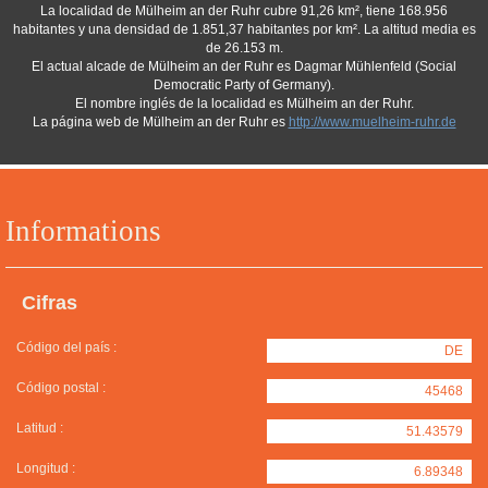
La localidad de Mülheim an der Ruhr cubre 91,26 km², tiene 168.956
habitantes y una densidad de 1.851,37 habitantes por km². La altitud media es
de 26.153 m.
El actual alcade de Mülheim an der Ruhr es Dagmar Mühlenfeld (Social
Democratic Party of Germany).
El nombre inglés de la localidad es Mülheim an der Ruhr.
La página web de Mülheim an der Ruhr es
http://www.muelheim-ruhr.de
Informations
Cifras
Código del país :
DE
Código postal :
45468
Latitud :
51.43579
Longitud :
6.89348