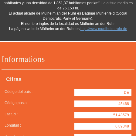
habitantes y una densidad de 1.851,37 habitantes por km². La altitud media es
de 26.153 m.
El actual alcade de Mülheim an der Ruhr es Dagmar Mühlenfeld (Social
Democratic Party of Germany).
El nombre inglés de la localidad es Mülheim an der Ruhr.
La página web de Mülheim an der Ruhr es
http://www.muelheim-ruhr.de
Informations
Cifras
Código del país :
DE
Código postal :
45468
Latitud :
51.43579
Longitud :
6.89348