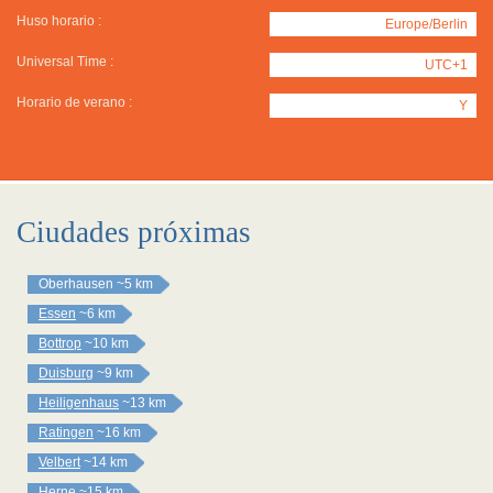
Huso horario :
Europe/Berlin
Universal Time :
UTC+1
Horario de verano :
Y
Ciudades próximas
Oberhausen
~5 km
Essen
~6 km
Bottrop
~10 km
Duisburg
~9 km
Heiligenhaus
~13 km
Ratingen
~16 km
Velbert
~14 km
Herne
~15 km