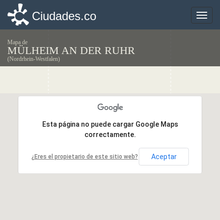
Ciudades.co
Ciudades.co
Toggle
Toggle
naviga
naviga
Mapa de
MÜLHEIM AN DER RUHR
(Nordrhein-Westfalen)
Esta página no puede cargar Google Maps
Esta página no puede cargar Google Maps
correctamente.
correctamente.
Aceptar
Aceptar
¿Eres el propietario de este sitio web?
¿Eres el propietario de este sitio web?