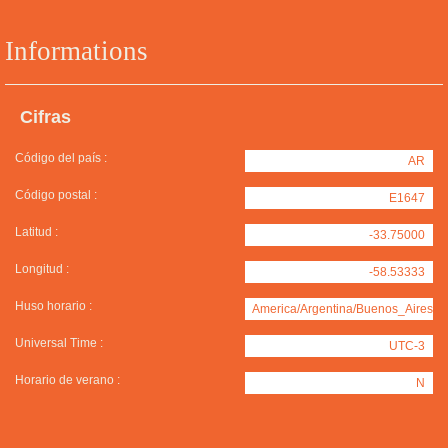
Informations
Cifras
Código del país :
AR
Código postal :
E1647
Latitud :
-33.75000
Longitud :
-58.53333
Huso horario :
America/Argentina/Buenos_Aires
Universal Time :
UTC-3
Horario de verano :
N