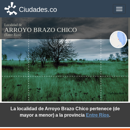
Ciudades.co
Ciudades.co
Toggle
Toggle
naviga
naviga
Localidad de
ARROYO BRAZO CHICO
(Entre Ríos)
©photo-libre.fr
La localidad de Arroyo Brazo Chico pertenece (de
mayor a menor) a la provincia
Entre Ríos
.