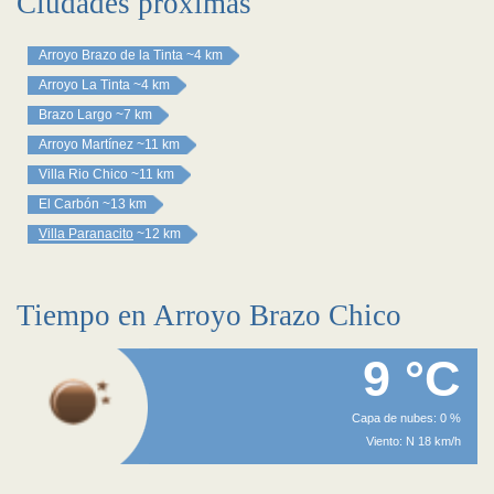
Ciudades próximas
Arroyo Brazo de la Tinta
~4 km
Arroyo La Tinta
~4 km
Brazo Largo
~7 km
Arroyo Martínez
~11 km
Villa Rio Chico
~11 km
El Carbón
~13 km
Villa Paranacito
~12 km
Tiempo en Arroyo Brazo Chico
9 °C
Capa de nubes: 0 %
Viento: N 18 km/h