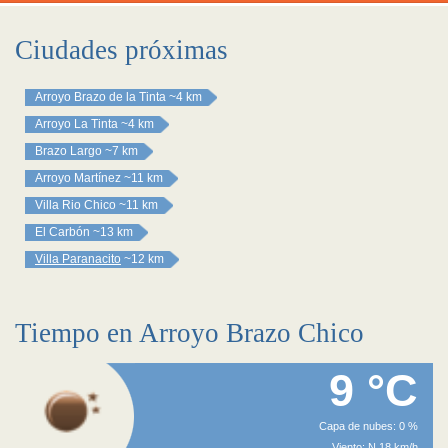
Ciudades próximas
Arroyo Brazo de la Tinta
~4 km
Arroyo La Tinta
~4 km
Brazo Largo
~7 km
Arroyo Martínez
~11 km
Villa Rio Chico
~11 km
El Carbón
~13 km
Villa Paranacito
~12 km
Tiempo en Arroyo Brazo Chico
9 °C
Capa de nubes: 0 %
Viento: N 18 km/h