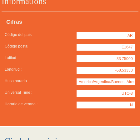
Informations
Cifras
Código del país :
AR
Código postal :
E1647
Latitud :
-33.75000
Longitud :
-58.53333
Huso horario :
America/Argentina/Buenos_Aires
Universal Time :
UTC-3
Horario de verano :
N