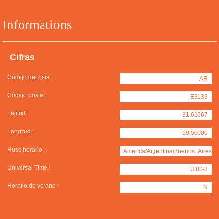
Informations
Cifras
Código del país :
AR
Código postal :
E3133
Latitud :
-31.61667
Longitud :
-59.50000
Huso horario :
America/Argentina/Buenos_Aires
Universal Time :
UTC-3
Horario de verano :
N