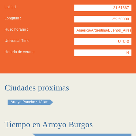
Latitud :
-31.61667
Longitud :
-59.50000
Huso horario :
America/Argentina/Buenos_Aires
Universal Time :
UTC-3
Horario de verano :
N
Ciudades próximas
Arroyo Pancho
~18 km
Tiempo en Arroyo Burgos