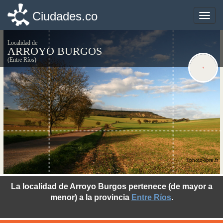
Ciudades.co
Ciudades.co
Toggle
Toggle
naviga
naviga
Localidad de
ARROYO BURGOS
(Entre Ríos)
©photo-libre.fr
La localidad de Arroyo Burgos pertenece (de mayor a
menor) a la provincia
Entre Ríos
.