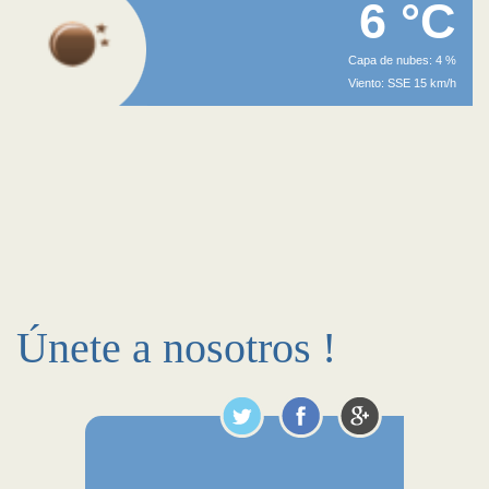
6 °C
Capa de nubes: 4 %
Viento: SSE 15 km/h
Únete a nosotros !