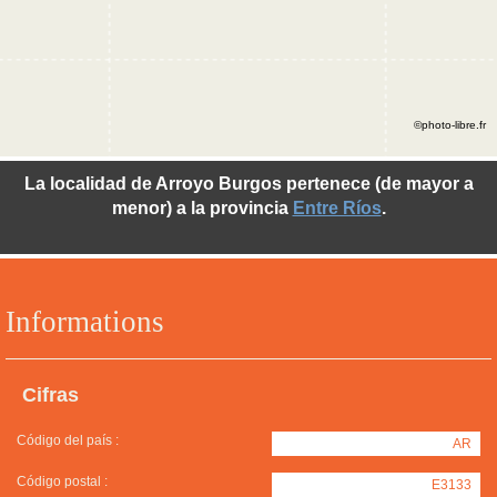
©photo-libre.fr
La localidad de Arroyo Burgos pertenece (de mayor a
menor) a la provincia
Entre Ríos
.
Informations
Cifras
Código del país :
AR
Código postal :
E3133