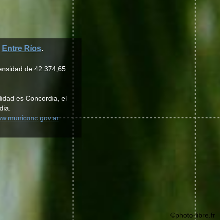
a
Entre Ríos
.
densidad de 42.374,65
lidad es Concordia, el
dia.
ww.municonc.gov.ar
©photo-libre.fr