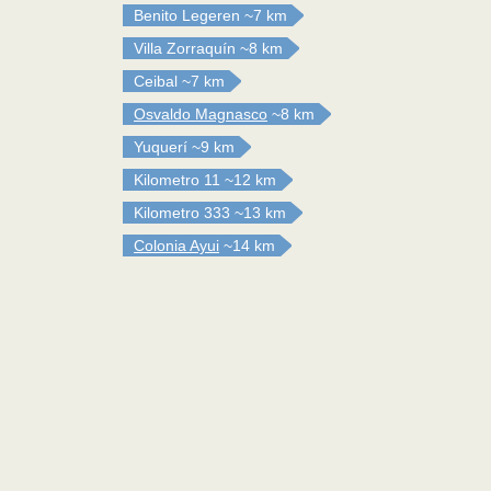
Benito Legeren
~7 km
Villa Zorraquín
~8 km
Ceibal
~7 km
Osvaldo Magnasco
~8 km
Yuquerí
~9 km
Kilometro 11
~12 km
Kilometro 333
~13 km
Colonia Ayui
~14 km