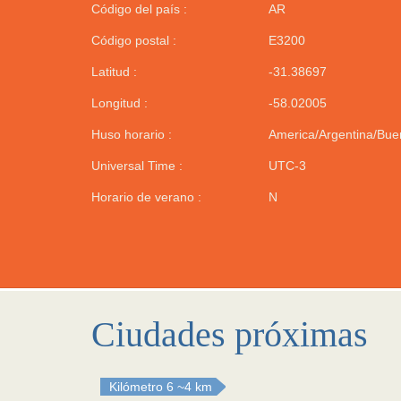
Código del país :
AR
Código postal :
E3200
Latitud :
-31.38697
Longitud :
-58.02005
Huso horario :
America/Argentina/Bue
Universal Time :
UTC-3
Horario de verano :
N
Ciudades próximas
Kilómetro 6
~4 km