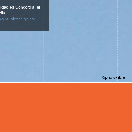
lidad es Concordia, el
dia.
ww.municonc.gov.ar
©photo-libre.fr