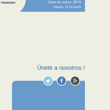
Capa de nubes: 99 %
Viento: N 14 km/h
Únete a nosotros !