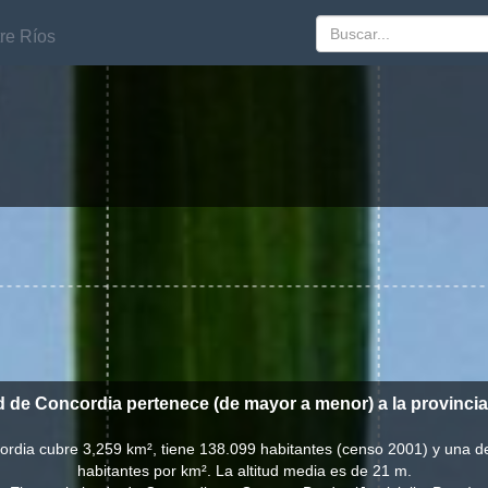
re Ríos
re Ríos
d de Concordia pertenece (de mayor a menor) a la provinci
ordia cubre 3,259 km², tiene 138.099 habitantes (censo 2001) y una 
habitantes por km². La altitud media es de 21 m.