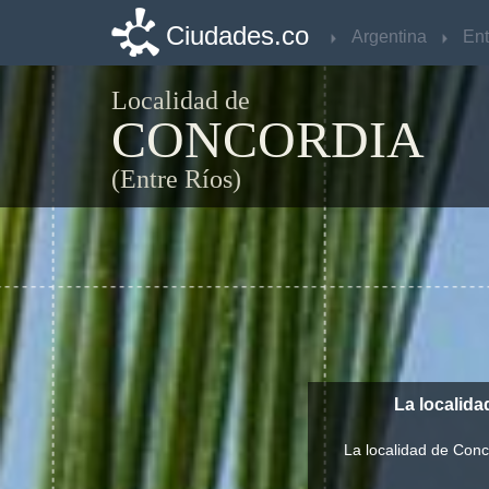
Ciudades.co
Ciudades.co
Argentina
Argentina
Ent
Ent
Localidad de
CONCORDIA
(Entre Ríos)
La localida
La localidad de Conc