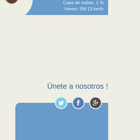
Capa de nubes: 1 %
Viento: SW 13 km/h
Únete a nosotros !