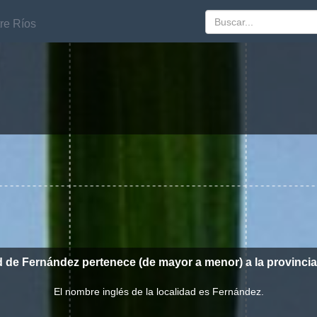
re Ríos
re Ríos
d de Fernández pertenece (de mayor a menor) a la provinci
El nombre inglés de la localidad es Fernández.