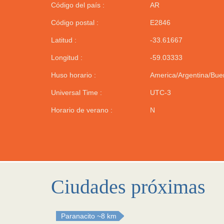
Código del país :
AR
Código postal :
E2846
Latitud :
-33.61667
Longitud :
-59.03333
Huso horario :
America/Argentina/Bue
Universal Time :
UTC-3
Horario de verano :
N
Ciudades próximas
Paranacito
~8 km