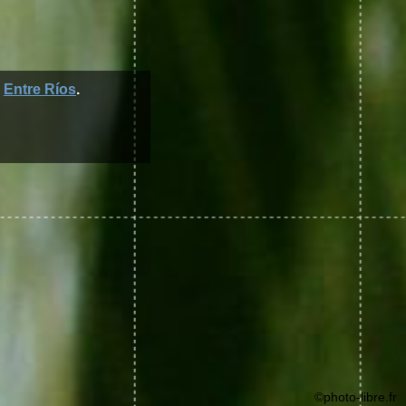
a
Entre Ríos
.
©photo-libre.fr