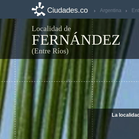
Ciudades.co
Ciudades.co
Argentina
Argentina
Ent
Ent
Localidad de
FERNÁNDEZ
(Entre Ríos)
La localida