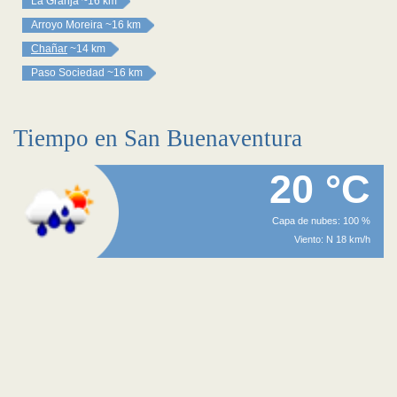
La Granja
~16 km
Arroyo Moreira
~16 km
Chañar
~14 km
Paso Sociedad
~16 km
Tiempo en San Buenaventura
20 °C
Capa de nubes: 100 %
Viento: N 18 km/h