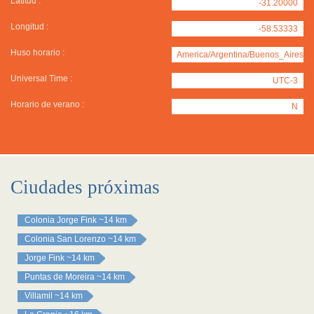
Latitud :
-31.20000
Longitud :
-58.53333
Huso horario :
America/Argentina/Buenos_Aires
Universal Time :
UTC-3
Horario de verano :
N
Ciudades próximas
Colonia Jorge Fink
~14 km
Colonia San Lorenzo
~14 km
Jorge Fink
~14 km
Puntas de Moreira
~14 km
Villamil
~14 km