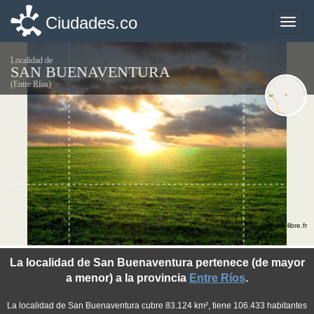
Ciudades.co
Ciudades.co
Toggle
Toggle
naviga
naviga
Localidad de
SAN BUENAVENTURA
(Entre Ríos)
©photo-libre.fr
La localidad de San Buenaventura pertenece (de mayor
a menor) a la provincia
Entre Ríos
.
La localidad de San Buenaventura cubre 83.124 km², tiene 106.433 habitantes