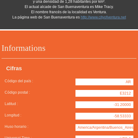
y una densidad de 1,28 habitantes por km².
El actual alcade de San Buenaventura es Mike Tracy.
El nombre francés de la localidad es Ventura.
La página web de San Buenaventura es
http://www.cityofventura.net
Informations
Cifras
Código del país :
AR
Código postal :
E3212
Latitud :
-31.20000
Longitud :
-58.53333
Huso horario :
America/Argentina/Buenos_Aires