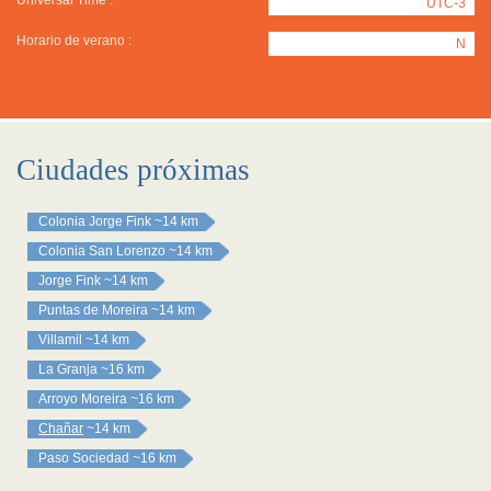
Universal Time :
UTC-3
Horario de verano :
N
Ciudades próximas
Colonia Jorge Fink
~14 km
Colonia San Lorenzo
~14 km
Jorge Fink
~14 km
Puntas de Moreira
~14 km
Villamil
~14 km
La Granja
~16 km
Arroyo Moreira
~16 km
Chañar
~14 km
Paso Sociedad
~16 km