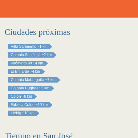
Ciudades próximas
Villa Sarmiento
~1 km
Colonia San José
~2 km
Kilómetro 99
~4 km
El Brillante
~4 km
Colonia Mabragaña
~7 km
Colonia Hughes
~9 km
Colón
~8 km
Fábrica Colón
~10 km
Liebig
~10 km
Tiempo en San José