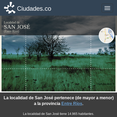
Ciudades.co
Ciudades.co
Toggle
Toggle
naviga
naviga
Localidad de
SAN JOSÉ
(Entre Ríos)
©photo-libre.fr
La localidad de San José pertenece (de mayor a menor)
a la provincia
Entre Ríos
.
La localidad de San José tiene 14.965 habitantes.