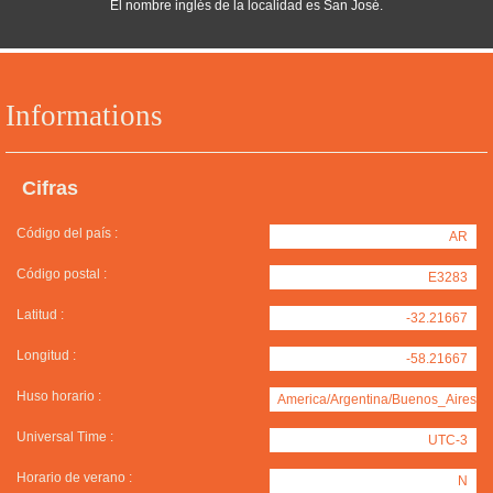
El nombre inglés de la localidad es San José.
Informations
Cifras
Código del país :
AR
Código postal :
E3283
Latitud :
-32.21667
Longitud :
-58.21667
Huso horario :
America/Argentina/Buenos_Aires
Universal Time :
UTC-3
Horario de verano :
N