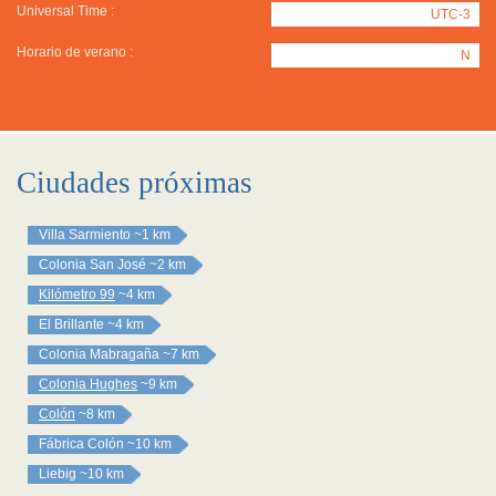
Universal Time :
UTC-3
Horario de verano :
N
Ciudades próximas
Villa Sarmiento
~1 km
Colonia San José
~2 km
Kilómetro 99
~4 km
El Brillante
~4 km
Colonia Mabragaña
~7 km
Colonia Hughes
~9 km
Colón
~8 km
Fábrica Colón
~10 km
Liebig
~10 km