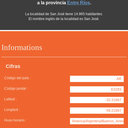
a la provincia
Entre Ríos
.
La localidad de San José tiene 14.965 habitantes.
El nombre inglés de la localidad es San José.
Informations
Cifras
Código del país :
AR
Código postal :
E3283
Latitud :
-32.21667
Longitud :
-58.21667
Huso horario :
America/Argentina/Buenos_Aires