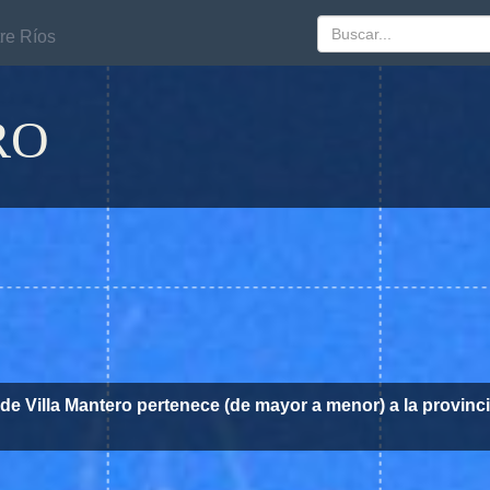
re Ríos
re Ríos
RO
 de Villa Mantero pertenece (de mayor a menor) a la provinc