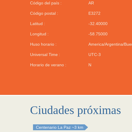
Código del país :
AR
Código postal :
E3272
Latitud :
-32.40000
Longitud :
-58.75000
Huso horario :
America/Argentina/Bue
Universal Time :
UTC-3
Horario de verano :
N
Ciudades próximas
Centenario La Paz
~3 km