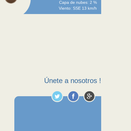
Capa de nubes: 2 %
Viento: SSE 13 km/h
Únete a nosotros !