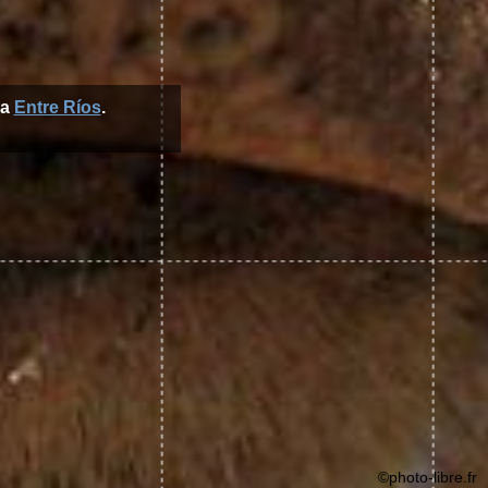
ia
Entre Ríos
.
©photo-libre.fr