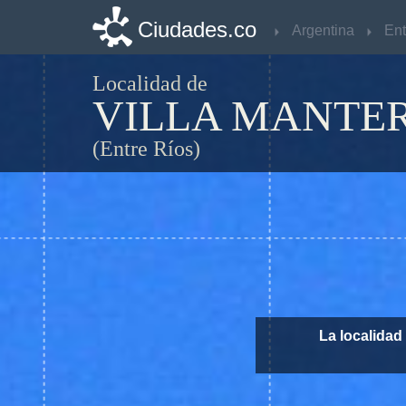
Ciudades.co
Ciudades.co
Argentina
Argentina
Ent
Ent
Localidad de
VILLA MANTE
(Entre Ríos)
La localidad