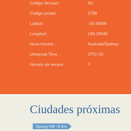
Código del país :
AU
Código postal :
2798
Latitud :
-33.44586
Longitud :
149.18540
Huso horario :
Australia/Sydney
Universal Time :
UTC+10
Horario de verano :
Y
Ciudades próximas
Spring Hill
~6 km