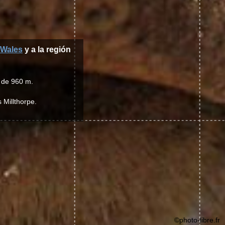
 Wales
y a la región
s de 960 m.
 Millthorpe.
©photo-libre.fr