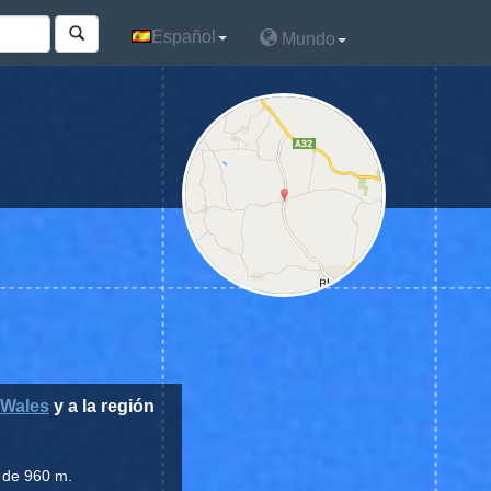
Español
Español
Mundo
Mundo
 Wales
y a la región
s de 960 m.