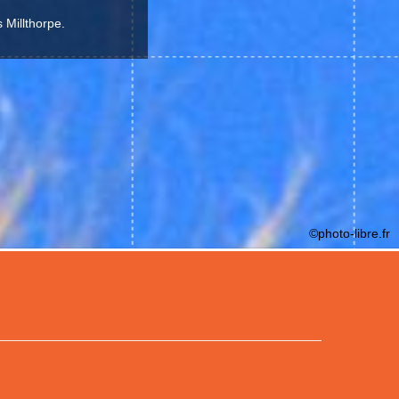
 Millthorpe.
©photo-libre.fr