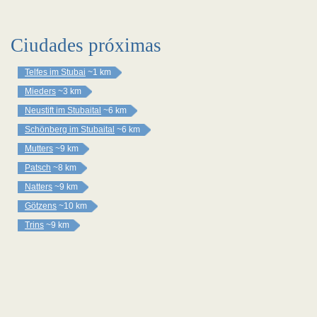
Ciudades próximas
Telfes im Stubai
~1 km
Mieders
~3 km
Neustift im Stubaital
~6 km
Schönberg im Stubaital
~6 km
Mutters
~9 km
Patsch
~8 km
Natters
~9 km
Götzens
~10 km
Trins
~9 km