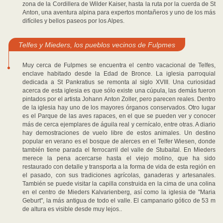
zona de la Cordillera de Wilder Kaiser, hasta la ruta por la cuerda de St
Anton, una aventura alpina para expertos montañeros y uno de los más
difíciles y bellos paseos por los Alpes.
Telfes y Mieders, los pueblos vecinos de Fulpmes
Muy cerca de Fulpmes se encuentra el centro vacacional de Telfes,
enclave habitado desde la Edad de Bronce. La iglesia parroquial
dedicada a St Pankratius se remonta al siglo XVIII. Una curiosidad
acerca de esta iglesia es que sólo existe una cúpula, las demás fueron
pintados por el artista Johann Anton Zoller, pero parecen reales. Dentro
de la iglesia hay uno de los mayores órganos conservados. Otro lugar
es el Parque de las aves rapaces, en el que se pueden ver y conocer
más de cerca ejemplares de águila real y cernícalo, entre otras. A diario
hay demostraciones de vuelo libre de estos animales. Un destino
popular en verano es el bosque de alerces en el Telfer Wiesen, donde
también tiene parada el ferrocarril del valle de Stubaital. En Mieders
merece la pena acercarse hasta el viejo molino, que ha sido
restaurado con detalle y transporta a la forma de vida de esta región en
el pasado, con sus tradiciones agrícolas, ganaderas y artesanales.
También se puede visitar la capilla construida en la cima de una colina
en el centro de Mieders Kalvarienberg, así como la iglesia de "Maria
Geburt", la más antigua de todo el valle. El campanario gótico de 53 m
de altura es visible desde muy lejos..