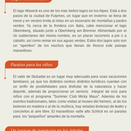
El lago Waxeck es uno de los mas bellos lagos en los Alpes. Está a dos
pasos de la ciudad de Fulpmes, un lugar que en invierno se llena de
nieve y en verano invita al relax en un escenario de montañas y pastos
verdes. Ya cerca de la frontera con Italia, cabe mencionar el lago
Obernberg, situado junto a Obernberg am Brenner. Alimentado por el
río subterráneo del mismo nombre, es un placer recorrerlo a pie o a
caballo, así como remar en sus aguas verdes. Estos dos lagos solo son
un “aperitivo” de los muchos que llenan de frescor este paisaje
maravilloso.
Paraíso para los niños
El valle de Stubaital es un lugar muy adecuado para unas vacaciones
familiares, ya que los distintos centros distintos turísticos cuentan con
un sinfín de posibilidades para disfrutar de la naturaleza y hacer
deporte, además de proporcionar un servicio integral de ocio para
niños con el programa "Summer Club Micky Maus". Además de los
eventos tradicionales, tales como visitas al museo del herrero, al de los
belenes en madera o al de la muñeca, hay veladas tirolesas de teatro y
conciertos al aire libre. El maravilloso valle alto Schlick es un paraíso
para los "pequeños" amantes de la montaña.
Un parque de aventuras en los árboles