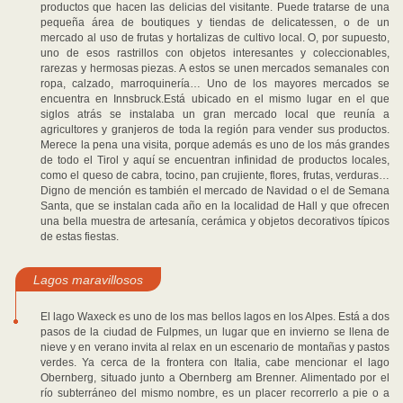
productos que hacen las delicias del visitante. Puede tratarse de una
pequeña área de boutiques y tiendas de delicatessen, o de un
mercado al uso de frutas y hortalizas de cultivo local. O, por supuesto,
uno de esos rastrillos con objetos interesantes y coleccionables,
rarezas y hermosas piezas. A estos se unen mercados semanales con
ropa, calzado, marroquinería… Uno de los mayores mercados se
encuentra en Innsbruck.Está ubicado en el mismo lugar en el que
siglos atrás se instalaba un gran mercado local que reunía a
agricultores y granjeros de toda la región para vender sus productos.
Merece la pena una visita, porque además es uno de los más grandes
de todo el Tirol y aquí se encuentran infinidad de productos locales,
como el queso de cabra, tocino, pan crujiente, flores, frutas, verduras…
Digno de mención es también el mercado de Navidad o el de Semana
Santa, que se instalan cada año en la localidad de Hall y que ofrecen
una bella muestra de artesanía, cerámica y objetos decorativos típicos
de estas fiestas.
Lagos maravillosos
El lago Waxeck es uno de los mas bellos lagos en los Alpes. Está a dos
pasos de la ciudad de Fulpmes, un lugar que en invierno se llena de
nieve y en verano invita al relax en un escenario de montañas y pastos
verdes. Ya cerca de la frontera con Italia, cabe mencionar el lago
Obernberg, situado junto a Obernberg am Brenner. Alimentado por el
río subterráneo del mismo nombre, es un placer recorrerlo a pie o a