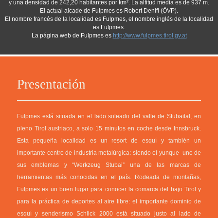
y una densidad de 242,20 habitantes por km². La altitud media es de 937 m.
El actual alcade de Fulpmes es Robert Denifl (ÖVP).
El nombre francés de la localidad es Fulpmes, el nombre inglés de la localidad
es Fulpmes.
La página web de Fulpmes es
http://www.fulpmes.tirol.gv.at
Presentación
Fulpmes está situada en el lado soleado del valle de Stubaital, en
pleno Tirol austriaco, a solo 15 minutos en coche desde Innsbruck.
Esta pequeña localidad es un resort de esquí y también un
importante centro de industria metalúrgica: siendo el yunque uno de
sus emblemas y “Werkzeug Stubai” una de las marcas de
herramientas más conocidas en el país. Rodeada de montañas,
Fulpmes es un buen lugar para conocer la comarca del bajo Tirol y
para la práctica de deportes al aire libre: el importante dominio de
esquí y senderismo Schlick 2000 está situado justo al lado de