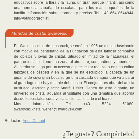
educativos sobre la flora y la fauna, un gran parque infantil, así como
una hermosa cabaña de escalada para los más pequeños de la
familia. Información sobre horarios y precios: Tel. +43 664 8644944,
info@outdoorprofi.at
Mundos de cristal Swarovski
En Wattens, cerca de Innsbruck, se creó en 1995 un museo fascinante
con motivo del centenario de la Fundación de esta famosa compañía
de objetos y joyas de cristal. Situado en mitad de la naturaleza, el
parque temático tiene una zona al aire libre, con jardines y laberintos.
Al interior se llega por un acceso espectacular realizado en una colina
tapizada de césped y en la que se ha esculpido la cabeza de un
gigante de cuya gran boca surge una cascada de agua que va a parar
al gran lago que hay delante del museo. El conjunto es obra del artista
austríaco, escritor y actor André Heller. Dentro de este gigante, un
universo de cristal aguarda al visitante con una temática que aborda
desde los cristales curativos a la ciencia, el arte o el teatro.
Más información. Tel: +43 5224 51080,
swarovski.kristallwelten@swarovski.com
Redactor :
Anne Chabot
¿Te gusta? Compártelo!