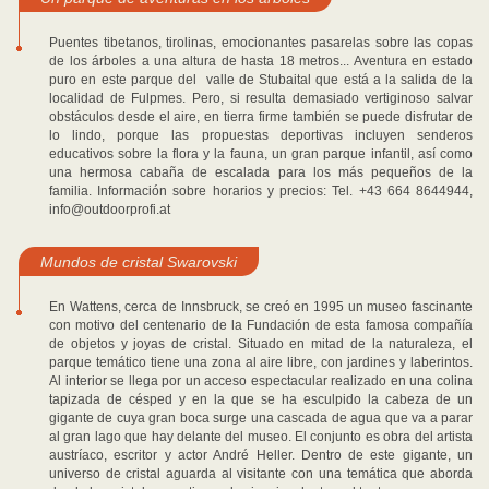
Puentes tibetanos, tirolinas, emocionantes pasarelas sobre las copas
de los árboles a una altura de hasta 18 metros... Aventura en estado
puro en este parque del valle de Stubaital que está a la salida de la
localidad de Fulpmes. Pero, si resulta demasiado vertiginoso salvar
obstáculos desde el aire, en tierra firme también se puede disfrutar de
lo lindo, porque las propuestas deportivas incluyen senderos
educativos sobre la flora y la fauna, un gran parque infantil, así como
una hermosa cabaña de escalada para los más pequeños de la
familia. Información sobre horarios y precios: Tel. +43 664 8644944,
info@outdoorprofi.at
Mundos de cristal Swarovski
En Wattens, cerca de Innsbruck, se creó en 1995 un museo fascinante
con motivo del centenario de la Fundación de esta famosa compañía
de objetos y joyas de cristal. Situado en mitad de la naturaleza, el
parque temático tiene una zona al aire libre, con jardines y laberintos.
Al interior se llega por un acceso espectacular realizado en una colina
tapizada de césped y en la que se ha esculpido la cabeza de un
gigante de cuya gran boca surge una cascada de agua que va a parar
al gran lago que hay delante del museo. El conjunto es obra del artista
austríaco, escritor y actor André Heller. Dentro de este gigante, un
universo de cristal aguarda al visitante con una temática que aborda