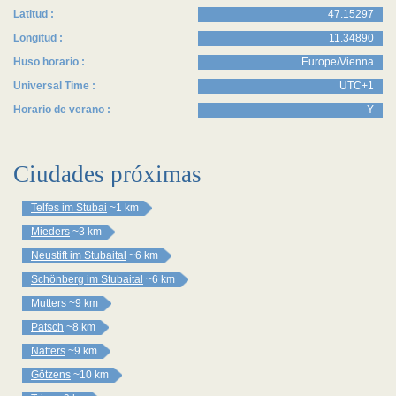
Latitud :
47.15297
Longitud :
11.34890
Huso horario :
Europe/Vienna
Universal Time :
UTC+1
Horario de verano :
Y
Ciudades próximas
Telfes im Stubai
~1 km
Mieders
~3 km
Neustift im Stubaital
~6 km
Schönberg im Stubaital
~6 km
Mutters
~9 km
Patsch
~8 km
Natters
~9 km
Götzens
~10 km