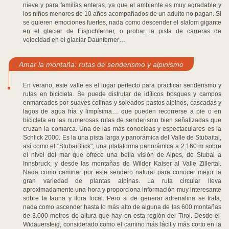
nieve y para familias enteras, ya que el ambiente es muy agradable y
los niños menores de 10 años acompañados de un adulto no pagan. Si
se quieren emociones fuertes, nada como descender el slalom gigante
en el glaciar de Eisjochferner, o probar la pista de carreras de
velocidad en el glaciar Daunferner…
Amar la montaña: rutas de senderismo y alpinismo
En verano, este valle es el lugar perfecto para practicar senderismo y
rutas en bicicleta. Se puede disfrutar de idílicos bosques y campos
enmarcados por suaves colinas y soleados pastos alpinos, cascadas y
lagos de agua fría y limpísima… que pueden recorrerse a pie o en
bicicleta en las numerosas rutas de senderismo bien señalizadas que
cruzan la comarca. Una de las más conocidas y espectaculares es la
Schlick 2000. Es la una pista larga y panorámica del Valle de Stubaital,
así como el "StubaiBlick", una plataforma panorámica a 2.160 m sobre
el nivel del mar que ofrece una bella visión de Alpes, de Stubai a
Innsbruck, y desde las montañas de Wilder Kaiser al Valle Zillertal.
Nada como caminar por este sendero natural para conocer mejor la
gran variedad de plantas alpinas. La ruta circular lleva
aproximadamente una hora y proporciona información muy interesante
sobre la fauna y flora local. Pero si de generar adrenalina se trata,
nada como ascender hasta lo más alto de alguna de las 600 montañas
de 3.000 metros de altura que hay en esta región del Tirol. Desde el
Widauersteig, considerado como el camino más fácil y más corto en la