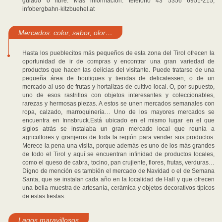
guiado o libre. Más información: teléfono 43 5356 6951-215,
infobergbahn-kitzbuehel.at
Mercados: color, sabor, olor…
Hasta los pueblecitos más pequeños de esta zona del Tirol ofrecen la
oportunidad de ir de compras y encontrar una gran variedad de
productos que hacen las delicias del visitante. Puede tratarse de una
pequeña área de boutiques y tiendas de delicatessen, o de un
mercado al uso de frutas y hortalizas de cultivo local. O, por supuesto,
uno de esos rastrillos con objetos interesantes y coleccionables,
rarezas y hermosas piezas. A estos se unen mercados semanales con
ropa, calzado, marroquinería… Uno de los mayores mercados se
encuentra en Innsbruck.Está ubicado en el mismo lugar en el que
siglos atrás se instalaba un gran mercado local que reunía a
agricultores y granjeros de toda la región para vender sus productos.
Merece la pena una visita, porque además es uno de los más grandes
de todo el Tirol y aquí se encuentran infinidad de productos locales,
como el queso de cabra, tocino, pan crujiente, flores, frutas, verduras…
Digno de mención es también el mercado de Navidad o el de Semana
Santa, que se instalan cada año en la localidad de Hall y que ofrecen
una bella muestra de artesanía, cerámica y objetos decorativos típicos
de estas fiestas.
Lagos maravillosos