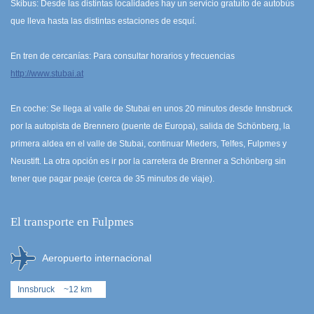
Skibus: Desde las distintas localidades hay un servicio gratuito de autobús
que lleva hasta las distintas estaciones de esquí.
En tren de cercanías: Para consultar horarios y frecuencias
http://www.stubai.at
En coche: Se llega al valle de Stubai en unos 20 minutos desde Innsbruck
por la autopista de Brennero (puente de Europa), salida de Schönberg, la
primera aldea en el valle de Stubai, continuar Mieders, Telfes, Fulpmes y
Neustift. La otra opción es ir por la carretera de Brenner a Schönberg sin
tener que pagar peaje (cerca de 35 minutos de viaje).
El transporte en Fulpmes
Aeropuerto internacional
Innsbruck
~12 km