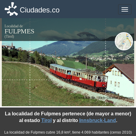
Ciudades.co
Ciudades.co
Toggle
Toggle
naviga
naviga
Localidad de
FULPMES
(Tirol)
©Trams aux fils. - Flickr Creative Commons
La localidad de Fulpmes pertenece (de mayor a menor)
al estado
Tirol
y al distrito
Innsbruck-Land
.
La localidad de Fulpmes cubre 16,8 km², tiene 4.069 habitantes (censo 2010)