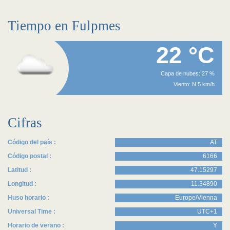
Tiempo en Fulpmes
22 °C
Capa de nubes: 27 %
Viento: N 5 km/h
Cifras
Código del país :
AT
Código postal :
6166
Latitud :
47.15297
Longitud :
11.34890
Huso horario :
Europe/Vienna
Universal Time :
UTC+1
Horario de verano :
Y