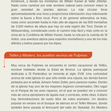
Innsbruck, y desde las montañas de Wilder Kaiser al Valle Zillertal.
Nada como caminar por este sendero natural para conocer mejor la
gran variedad de plantas alpinas. La ruta circular lleva
aproximadamente una hora y proporciona información muy interesante
sobre la fauna y flora local. Pero si de generar adrenalina se trata,
nada como ascender hasta lo más alto de alguna de las 600 montañas
de 3.000 metros de altura que hay en esta región del Tirol. Desde el
Widauersteig, considerado como el camino más fácil y más corto en la
zona de la Cordillera de Wilder Kaiser, hasta la ruta por la cuerda de St
Anton, una aventura alpina para expertos montañeros y uno de los más
difíciles y bellos paseos por los Alpes.
Telfes y Mieders, los pueblos vecinos de Fulpmes
Muy cerca de Fulpmes se encuentra el centro vacacional de Telfes,
enclave habitado desde la Edad de Bronce. La iglesia parroquial
dedicada a St Pankratius se remonta al siglo XVIII. Una curiosidad
acerca de esta iglesia es que sólo existe una cúpula, las demás fueron
pintados por el artista Johann Anton Zoller, pero parecen reales. Dentro
de la iglesia hay uno de los mayores órganos conservados. Otro lugar
es el Parque de las aves rapaces, en el que se pueden ver y conocer
más de cerca ejemplares de águila real y cernícalo, entre otras. A diario
hay demostraciones de vuelo libre de estos animales. Un destino
popular en verano es el bosque de alerces en el Telfer Wiesen, donde
también tiene parada el ferrocarril del valle de Stubaital. En Mieders