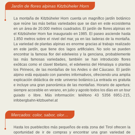
Jardín de flores alpinas Kitzbüheler Horn
La montaña de Kitzbüheler Horn cuenta un magnífico jardín botánico
que reúne las más bellas variedades que se dan en este ecosistema
en un área de 20.000 metros cuadrados. El jardín de flores alpinas en
el Kitzbüheler Horn fue inaugurado en 1985. El paseo asciende hasta
1.850 metros sobre el nivel del mar, ya en las laderas de la montaña.
La variedad de plantas alpinas es enorme gracias al trabajo realizado
en este jardín, que tiene dos lagos artificiales. No solo se pueden
encontrar la famosa flor del edelweiss y la genciana, probablemente
las más famosas variedades, también se han introducido flores
exóticas como el clavel tibetano, el edelweiss del Himalaya o plantas
los Pirineos, de las montañas de los Andes o del Cáucaso. El jardín
alpino está equipado con paneles informativos, ofreciendo una amplia
explicación didáctica de este universo botánico.La entrada es gratuita
e incluye una gran panorámica de las montañas. Horario de apertura:
siempre accesible en verano, en julio y agosto todos los días en un tour
guiado o libre. Más información: teléfono 43 5356 6951-215,
infobergbahn-kitzbuehel.at
Mercados: color, sabor, olor…
Hasta los pueblecitos más pequeños de esta zona del Tirol ofrecen la
oportunidad de ir de compras y encontrar una gran variedad de