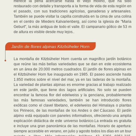
merece la pena acercarse hasta el viejo molino, que ha sido
restaurado con detalle y transporta a la forma de vida de esta región en
el pasado, con sus tradiciones agrícolas, ganaderas y artesanales.
También se puede visitar la capilla construida en la cima de una colina
en el centro de Mieders Kalvarienberg, así como la iglesia de "Maria
Geburt", la más antigua de todo el valle. El campanario gótico de 53 m
de altura es visible desde muy lejos..
Jardín de flores alpinas Kitzbüheler Horn
La montaña de Kitzbüheler Horn cuenta un magnífico jardín botánico
que reúne las más bellas variedades que se dan en este ecosistema
en un área de 20.000 metros cuadrados. El jardín de flores alpinas en
el Kitzbüheler Horn fue inaugurado en 1985. El paseo asciende hasta
1.850 metros sobre el nivel del mar, ya en las laderas de la montaña.
La variedad de plantas alpinas es enorme gracias al trabajo realizado
en este jardín, que tiene dos lagos artificiales. No solo se pueden
encontrar la famosa flor del edelweiss y la genciana, probablemente
las más famosas variedades, también se han introducido flores
exóticas como el clavel tibetano, el edelweiss del Himalaya o plantas
los Pirineos, de las montañas de los Andes o del Cáucaso. El jardín
alpino está equipado con paneles informativos, ofreciendo una amplia
explicación didáctica de este universo botánico.La entrada es gratuita
e incluye una gran panorámica de las montañas. Horario de apertura:
siempre accesible en verano, en julio y agosto todos los días en un tour