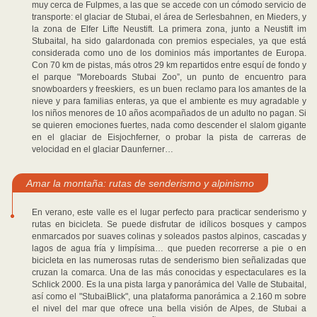
muy cerca de Fulpmes, a las que se accede con un cómodo servicio de
transporte: el glaciar de Stubai, el área de Serlesbahnen, en Mieders, y
la zona de Elfer Lifte Neustift. La primera zona, junto a Neustift im
Stubaital, ha sido galardonada con premios especiales, ya que está
considerada como uno de los dominios más importantes de Europa.
Con 70 km de pistas, más otros 29 km repartidos entre esquí de fondo y
el parque "Moreboards Stubai Zoo”, un punto de encuentro para
snowboarders y freeskiers, es un buen reclamo para los amantes de la
nieve y para familias enteras, ya que el ambiente es muy agradable y
los niños menores de 10 años acompañados de un adulto no pagan. Si
se quieren emociones fuertes, nada como descender el slalom gigante
en el glaciar de Eisjochferner, o probar la pista de carreras de
velocidad en el glaciar Daunferner…
Amar la montaña: rutas de senderismo y alpinismo
En verano, este valle es el lugar perfecto para practicar senderismo y
rutas en bicicleta. Se puede disfrutar de idílicos bosques y campos
enmarcados por suaves colinas y soleados pastos alpinos, cascadas y
lagos de agua fría y limpísima… que pueden recorrerse a pie o en
bicicleta en las numerosas rutas de senderismo bien señalizadas que
cruzan la comarca. Una de las más conocidas y espectaculares es la
Schlick 2000. Es la una pista larga y panorámica del Valle de Stubaital,
así como el "StubaiBlick", una plataforma panorámica a 2.160 m sobre
el nivel del mar que ofrece una bella visión de Alpes, de Stubai a