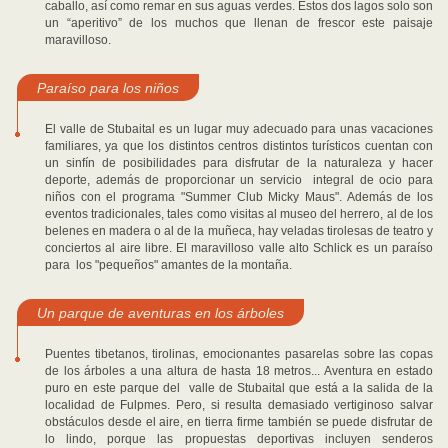
caballo, así como remar en sus aguas verdes. Estos dos lagos solo son
un “aperitivo” de los muchos que llenan de frescor este paisaje
maravilloso.
Paraíso para los niños
El valle de Stubaital es un lugar muy adecuado para unas vacaciones
familiares, ya que los distintos centros distintos turísticos cuentan con
un sinfín de posibilidades para disfrutar de la naturaleza y hacer
deporte, además de proporcionar un servicio integral de ocio para
niños con el programa "Summer Club Micky Maus". Además de los
eventos tradicionales, tales como visitas al museo del herrero, al de los
belenes en madera o al de la muñeca, hay veladas tirolesas de teatro y
conciertos al aire libre. El maravilloso valle alto Schlick es un paraíso
para los "pequeños" amantes de la montaña.
Un parque de aventuras en los árboles
Puentes tibetanos, tirolinas, emocionantes pasarelas sobre las copas
de los árboles a una altura de hasta 18 metros... Aventura en estado
puro en este parque del valle de Stubaital que está a la salida de la
localidad de Fulpmes. Pero, si resulta demasiado vertiginoso salvar
obstáculos desde el aire, en tierra firme también se puede disfrutar de
lo lindo, porque las propuestas deportivas incluyen senderos