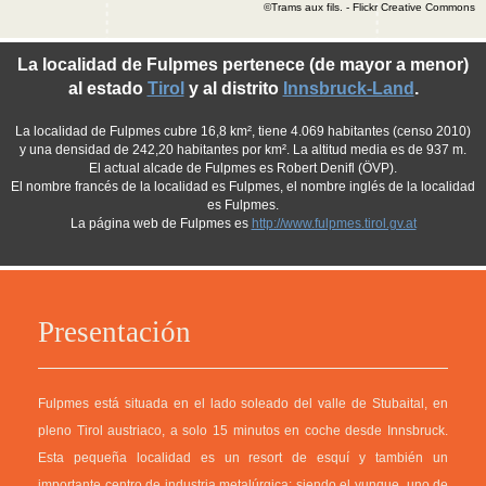
©Trams aux fils. - Flickr Creative Commons
La localidad de Fulpmes pertenece (de mayor a menor)
al estado
Tirol
y al distrito
Innsbruck-Land
.
La localidad de Fulpmes cubre 16,8 km², tiene 4.069 habitantes (censo 2010)
y una densidad de 242,20 habitantes por km². La altitud media es de 937 m.
El actual alcade de Fulpmes es Robert Denifl (ÖVP).
El nombre francés de la localidad es Fulpmes, el nombre inglés de la localidad
es Fulpmes.
La página web de Fulpmes es
http://www.fulpmes.tirol.gv.at
Presentación
Fulpmes está situada en el lado soleado del valle de Stubaital, en
pleno Tirol austriaco, a solo 15 minutos en coche desde Innsbruck.
Esta pequeña localidad es un resort de esquí y también un
importante centro de industria metalúrgica: siendo el yunque uno de