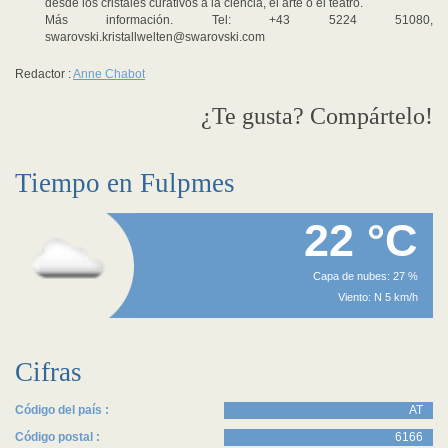
desde los cristales curativos a la ciencia, el arte o el teatro.
Más información. Tel: +43 5224 51080,
swarovski.kristallwelten@swarovski.com
Redactor :
Anne Chabot
¿Te gusta? Compártelo!
Tiempo en Fulpmes
22 °C
Capa de nubes: 27 %
Viento: N 5 km/h
Cifras
Código del país :
AT
Código postal :
6166