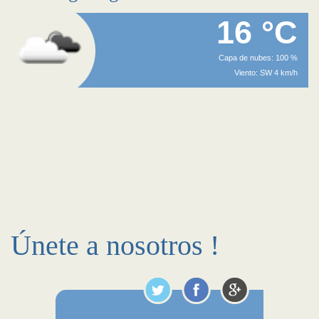
16 °C
Capa de nubes: 100 %
Viento: SW 4 km/h
Únete a nosotros !