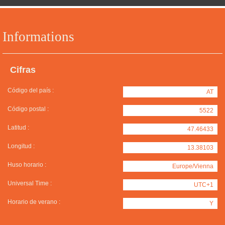
Informations
Cifras
Código del país :
AT
Código postal :
5522
Latitud :
47.46433
Longitud :
13.38103
Huso horario :
Europe/Vienna
Universal Time :
UTC+1
Horario de verano :
Y