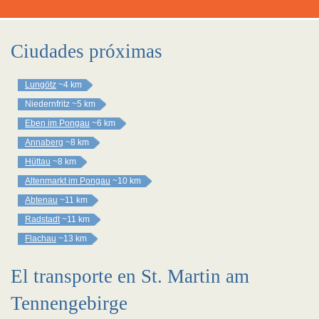
Ciudades próximas
Lungötz
~4 km
Niedernfritz
~5 km
Eben im Pongau
~6 km
Annaberg
~8 km
Hüttau
~8 km
Altenmarkt im Pongau
~10 km
Abtenau
~11 km
Radstadt
~11 km
Flachau
~13 km
El transporte en St. Martin am
Tennengebirge