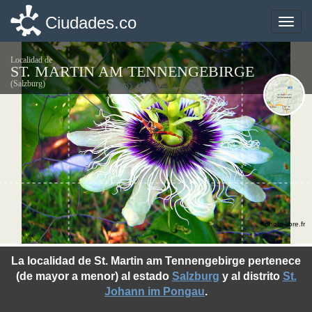
Ciudades.co
Ciudades.co
Toggle
Toggle
naviga
naviga
Localidad de
ST. MARTIN AM TENNENGEBIRGE
(Salzburg)
©photo-libre.fr
La localidad de St. Martin am Tennengebirge pertenece
(de mayor a menor) al estado
Salzburg
y al distrito
St.
Johann im Pongau
.