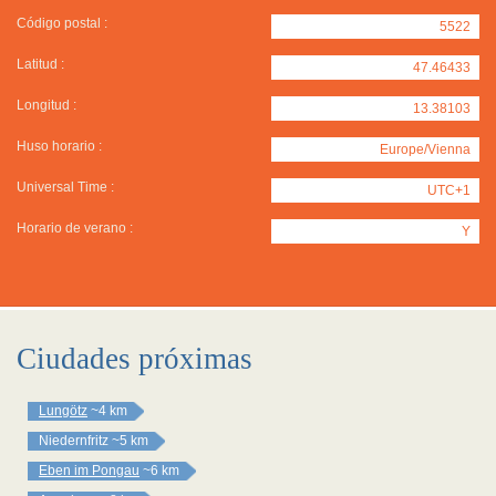
Código postal :
5522
Latitud :
47.46433
Longitud :
13.38103
Huso horario :
Europe/Vienna
Universal Time :
UTC+1
Horario de verano :
Y
Ciudades próximas
Lungötz
~4 km
Niedernfritz
~5 km
Eben im Pongau
~6 km