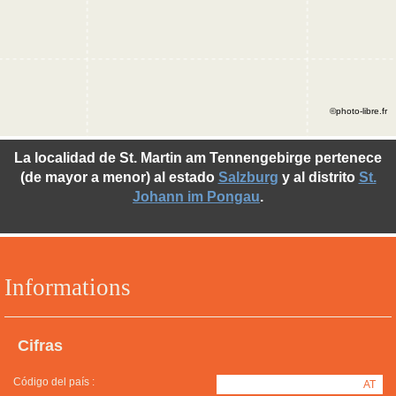
©photo-libre.fr
La localidad de St. Martin am Tennengebirge pertenece
(de mayor a menor) al estado
Salzburg
y al distrito
St.
Johann im Pongau
.
Informations
Cifras
Código del país :
AT