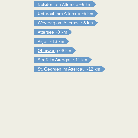
Nußdorf am Attersee
~6 km
Unterach am Attersee
~5 km
Weyregg am Attersee
~8 km
Attersee
~9 km
Aigen
~13 km
Oberwang
~9 km
Straß im Attergau
~11 km
St. Georgen im Attergau
~12 km