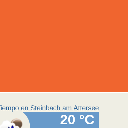
iempo en Steinbach am Attersee
20 °C