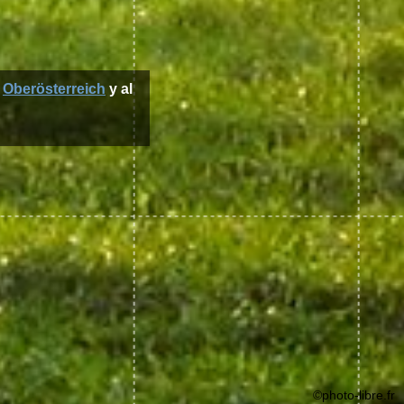
o
Oberösterreich
y al
©photo-libre.fr