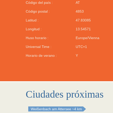
Código del país :
AT
Código postal :
4853
Latitud :
47.83085
Longitud :
13.54571
Huso horario :
Europe/Vienna
Universal Time :
UTC+1
Horario de verano :
Y
Ciudades próximas
Weißenbach am Attersee
~4 km