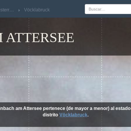
Oberösterreich
Oberösterreich
Vöcklabruck
Vöcklabruck
 ATTERSEE
einbach am Attersee pertenece (de mayor a menor) al estad
distrito
Vöcklabruck
.