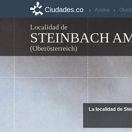
Ciudades.co
Ciudades.co
Austria
Austria
Localidad de
STEINBACH AM
(Oberösterreich)
La localidad de St