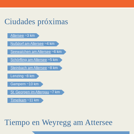
Ciudades próximas
Attersee
~3 km
Nußdorf am Attersee
~4 km
Seewalchen am Attersee
~6 km
Schörfling am Attersee
~5 km
Steinbach am Attersee
~8 km
Lenzing
~8 km
Gampern
~10 km
St. Georgen im Attergau
~7 km
Timelkam
~11 km
Tiempo en Weyregg am Attersee