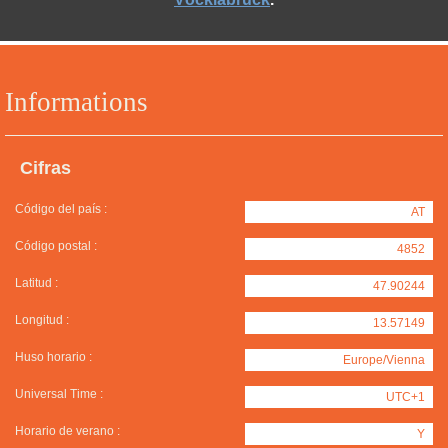
Informations
Cifras
Código del país :
AT
Código postal :
4852
Latitud :
47.90244
Longitud :
13.57149
Huso horario :
Europe/Vienna
Universal Time :
UTC+1
Horario de verano :
Y