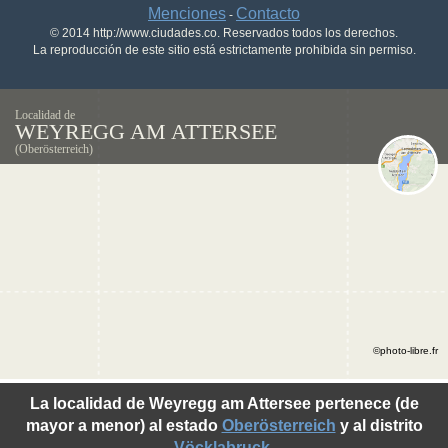
Menciones
Contacto
-
© 2014 http://www.ciudades.co. Reservados todos los derechos.
La reproducción de este sitio está estrictamente prohibida sin permiso.
Localidad de
WEYREGG AM ATTERSEE
(Oberösterreich)
©photo-libre.fr
La localidad de Weyregg am Attersee pertenece (de
mayor a menor) al estado
Oberösterreich
y al distrito
Vöcklabruck
.