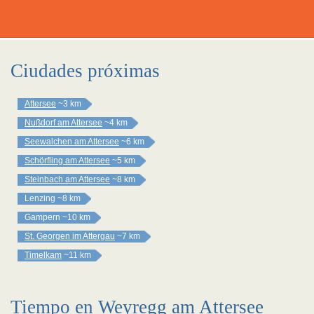
Ciudades próximas
Attersee
~3 km
Nußdorf am Attersee
~4 km
Seewalchen am Attersee
~6 km
Schörfling am Attersee
~5 km
Steinbach am Attersee
~8 km
Lenzing
~8 km
Gampern
~10 km
St. Georgen im Attergau
~7 km
Timelkam
~11 km
Tiempo en Weyregg am Attersee