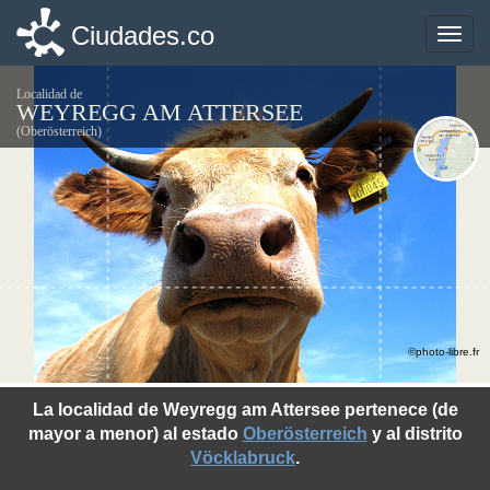
Ciudades.co
Ciudades.co
Toggle
Toggle
naviga
naviga
Localidad de
WEYREGG AM ATTERSEE
(Oberösterreich)
©photo-libre.fr
La localidad de Weyregg am Attersee pertenece (de
mayor a menor) al estado
Oberösterreich
y al distrito
Vöcklabruck
.