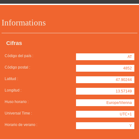
Informations
Cifras
Código del país :
AT
Código postal :
4852
Latitud :
47.90244
Longitud :
13.57149
Huso horario :
Europe/Vienna
Universal Time :
UTC+1
Horario de verano :
Y