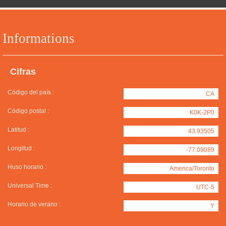
Informations
Cifras
Código del país :
CA
Código postal :
K0K-2P0
Latitud :
43.93505
Longitud :
-77.09089
Huso horario :
America/Toronto
Universal Time :
UTC-5
Horario de verano :
Y