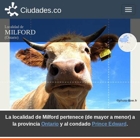
Ciudades.co
Ciudades.co
Toggle
Toggle
naviga
naviga
Localidad de
MILFORD
(Ontario)
©photo-libre.fr
La localidad de Milford pertenece (de mayor a menor) a
la provincia
Ontario
y al condado
Prince Edward
.