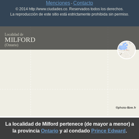
Menciones
Contacto
-
© 2014 http://www.ciudades.co. Reservados todos los derechos.
La reproducción de este sitio está estrictamente prohibida sin permiso.
Localidad de
MILFORD
(Ontario)
©photo-libre.fr
La localidad de Milford pertenece (de mayor a menor) a
la provincia
Ontario
y al condado
Prince Edward
.