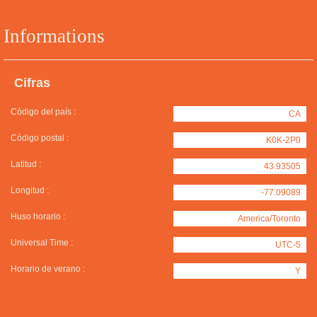
Informations
Cifras
Código del país :
CA
Código postal :
K0K-2P0
Latitud :
43.93505
Longitud :
-77.09089
Huso horario :
America/Toronto
Universal Time :
UTC-5
Horario de verano :
Y